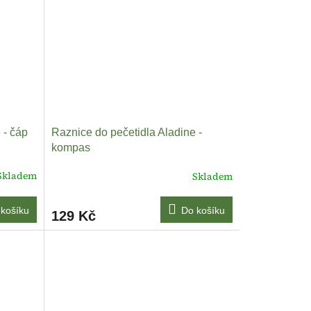
 - čáp
Raznice do pečetidla Aladine -
kompas
Skladem
Skladem
košíku
Do košíku
129 Kč