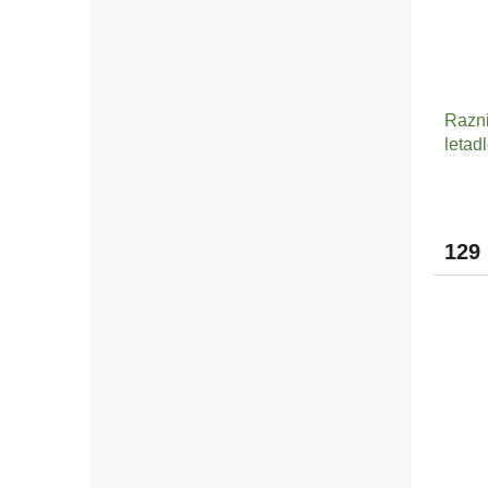
Razni
letad
129