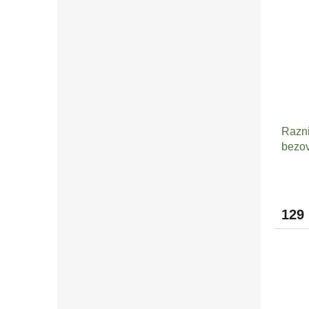
Razni
bezov
129