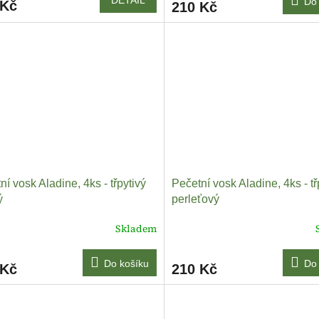
Do 
 Kč
210 Kč
ní vosk Aladine, 4ks - třpytivý
Pečetní vosk Aladine, 4ks - tř
ý
perleťový
Skladem
Do košíku
Do 
 Kč
210 Kč