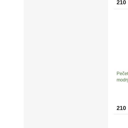
210
Pečet
modr
210