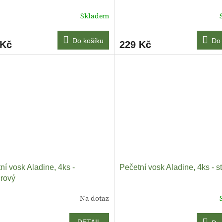
Skladem
Do košíku
Do 
 Kč
229 Kč
ní vosk Aladine, 4ks -
Pečetní vosk Aladine, 4ks - st
rový
Na dotaz
DETAIL