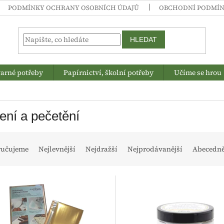
PODMÍNKY OCHRANY OSOBNÍCH ÚDAJŮ
OBCHODNÍ PODMÍ
HLEDAT
arné potřeby
Papírnictví, školní potřeby
Učíme se hrou
ení a pečetění
ručujeme
Nejlevnější
Nejdražší
Nejprodávanější
Abecedn