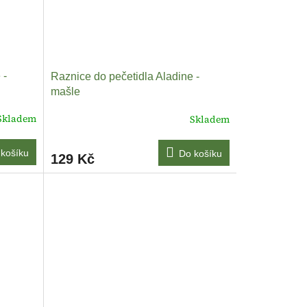
 -
Raznice do pečetidla Aladine -
mašle
Skladem
Skladem
košíku
Do košíku
129 Kč