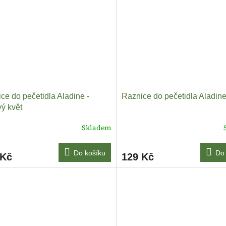
ce do pečetidla Aladine -
Raznice do pečetidla Aladine
ý květ
Skladem
Do košíku
Do 
 Kč
129 Kč