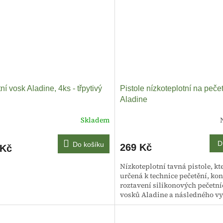
ní vosk Aladine, 4ks - třpytivý
Pistole nízkoteplotní na peče
Aladine
Skladem
D
Do košíku
269 Kč
 Kč
Nízkoteplotní tavná pistole, kte
určená k technice pečetění, kon
roztavení silikonových pečetn
vosků Aladine a následného vy
dekoračních voskových pečetí...