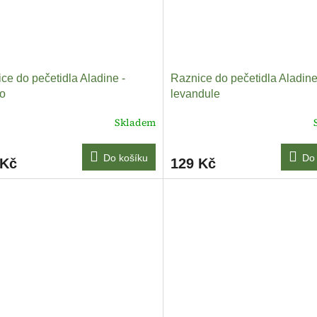
ce do pečetidla Aladine -
Raznice do pečetidla Aladine
lo
levandule
Skladem
Do košíku
Do 
 Kč
129 Kč