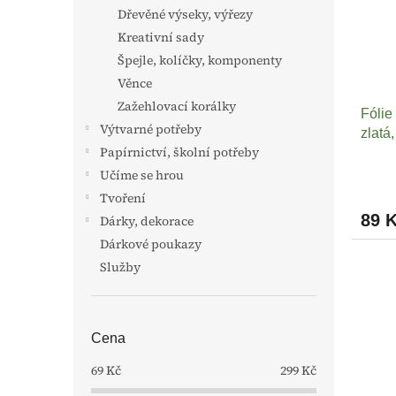
s
o
n
Dřevěné výseky, výřezy
p
d
e
Kreativní sady
r
u
l
o
k
Špejle, kolíčky, komponenty
d
t
Věnce
u
ů
Zažehlovací korálky
Fólie
k
Výtvarné potřeby
zlatá
t
Papírnictví, školní potřeby
ů
Učíme se hrou
Tvoření
89 
Dárky, dekorace
Dárkové poukazy
Služby
Cena
69
Kč
299
Kč