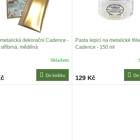
 metalická dekorační Cadence -
Pasta lepicí na metalické fóli
, stříbrná, měděná
Cadence - 150 ml
Skladem
Do košíku
Do 
Kč
129 Kč