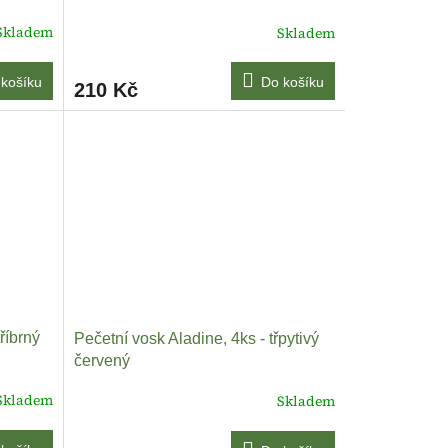
Skladem
Skladem
košíku
Do košíku
210 Kč
říbrný
Pečetní vosk Aladine, 4ks - třpytivý
červený
Skladem
Skladem