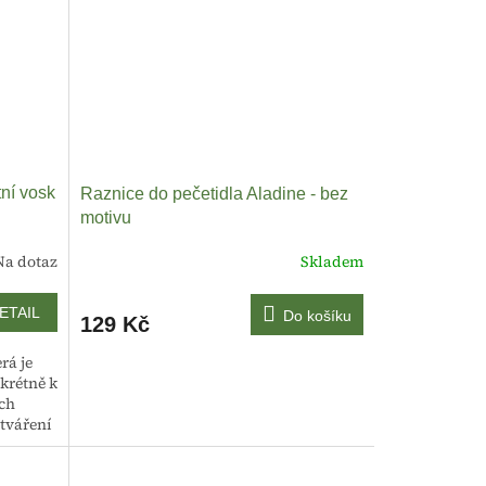
tní vosk
Raznice do pečetidla Aladine - bez
motivu
Na dotaz
Skladem
ETAIL
Do košíku
129 Kč
rá je
krétně k
ích
tváření
.