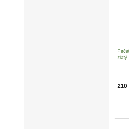
Pečet
zlatý
210