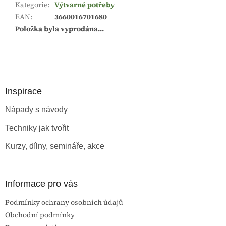
Kategorie
:
Výtvarné potřeby
EAN
:
3660016701680
Položka byla vyprodána…
Z
á
p
a
Inspirace
t
Nápady s návody
í
Techniky jak tvořit
Kurzy, dílny, semináře, akce
Informace pro vás
Podmínky ochrany osobních údajů
Obchodní podmínky