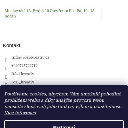
Moskevská 13, Praha 10 Otevřeno: Po - Pá, 10 - 18
hodin
Kontakt
info
@
rozi-kreativ.cz
+420725722712
Rózi kreativ
rozi_kreativ
Používáme cookies, abychom Vám umožnili pohodlné
prohlížení webu a díky analýze provozu webu
neustále zlepšovali jeho funkce, výkon a použitelnost.
Více informací
Nastavení