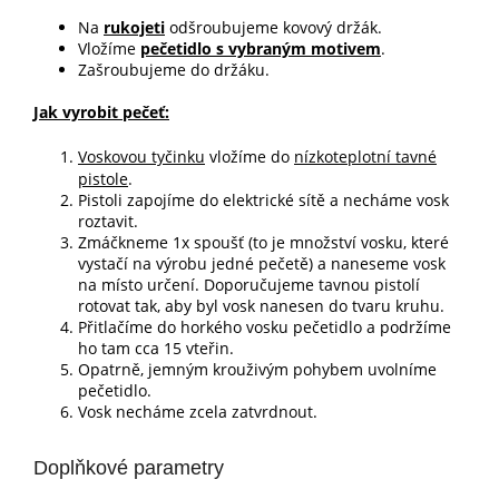
Na
rukojeti
odšroubujeme kovový držák.
Vložíme
pečetidlo s vybraným motivem
.
Zašroubujeme do držáku.
Jak vyrobit pečeť:
Voskovou tyčinku
vložíme do
nízkoteplotní tavné
pistole
.
Pistoli zapojíme do elektrické sítě a necháme vosk
roztavit.
Zmáčkneme 1x spoušť (to je množství vosku, které
vystačí na výrobu jedné pečetě) a naneseme vosk
na místo určení. Doporučujeme tavnou pistolí
rotovat tak, aby byl vosk nanesen do tvaru kruhu.
Přitlačíme do horkého vosku pečetidlo a podržíme
ho tam cca 15 vteřin.
Opatrně, jemným krouživým pohybem uvolníme
pečetidlo.
Vosk necháme zcela zatvrdnout.
Doplňkové parametry