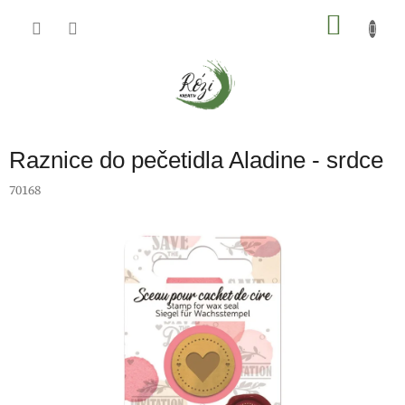
Přejít
na
NÁKU
obsah
KOŠÍK
Raznice do pečetidla Aladine - srdce
70168