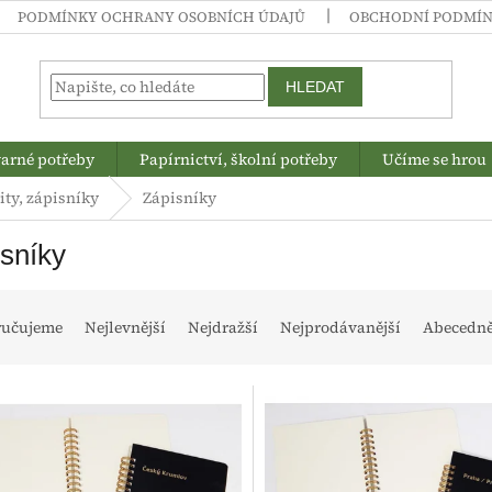
PODMÍNKY OCHRANY OSOBNÍCH ÚDAJŮ
OBCHODNÍ PODMÍ
HLEDAT
arné potřeby
Papírnictví, školní potřeby
Učíme se hrou
ity, zápisníky
Zápisníky
sníky
ručujeme
Nejlevnější
Nejdražší
Nejprodávanější
Abecedn