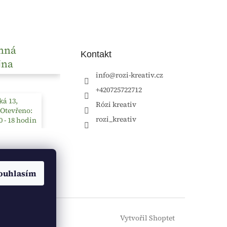
nná
Kontakt
jna
info
@
rozi-kreativ.cz
+420725722712
á 13,
Rózi kreativ
 Otevřeno:
rozi_kreativ
0 - 18 hodin
ouhlasím
Vytvořil Shoptet