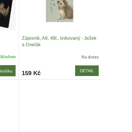
Zápisník, A6, 48l., linkovaný - Ježek
a čmelák
Skladem
Na dotaz
DETAIL
košíku
159 Kč