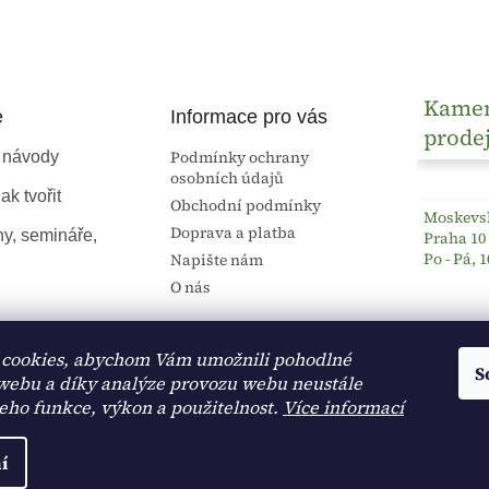
l
á
d
a
c
Kame
í
e
Informace pro vás
prode
p
r
Podmínky ochrany
 návody
v
osobních údajů
k
ak tvořit
Obchodní podmínky
Moskevsk
y
Doprava a platba
ny, semináře,
Praha 10
v
Po - Pá, 1
ý
Napište nám
p
O nás
i
s
u
cookies, abychom Vám umožnili pohodlné
S
 webu a díky analýze provozu webu neustále
jeho funkce, výkon a použitelnost.
Více informací
í
na.