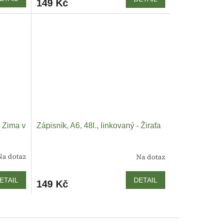
149 Kč
- Zima v
Zápisník, A6, 48l., linkovaný - Žirafa
Na dotaz
Na dotaz
ETAIL
DETAIL
149 Kč