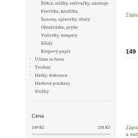
Štětce, nůžky, sešívačky, nástroje
Pravítka, kružítka
Zápis
Šanony, spisovky, obaly
Ořezávátka, pryže
Vodovky, tempery
Křídy
149
Krepový papír
Učíme se hrou
Tvoření
Dárky, dekorace
Dárkové poukazy
Služby
Cena
149
Kč
238
Kč
Zápisn
a mot