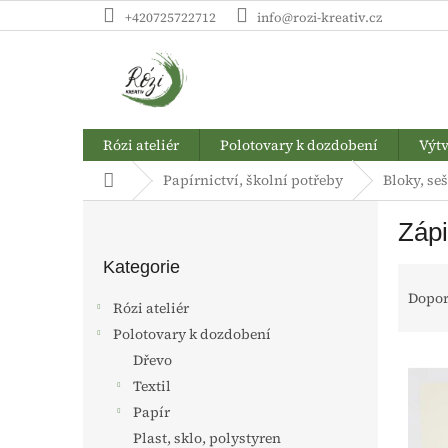
Přejít
+420725722712
info@rozi-kreativ.cz
na
obsah
Rózi ateliér
Polotovary k dozdobení
Výtv
Domů
Papírnictví, školní potřeby
Bloky, seš
P
Zápi
o
Přeskočit
s
kategorie
Kategorie
Ř
t
a
Dopo
r
Rózi ateliér
z
a
Polotovary k dozdobení
e
n
V
Dřevo
n
n
ý
í
í
Textil
p
p
p
Papír
i
r
a
Plast, sklo, polystyren