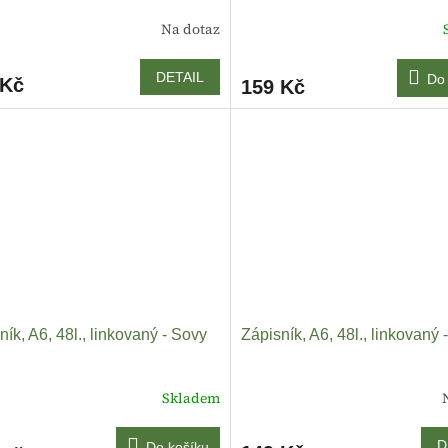
Na dotaz
DETAIL
Do 
 Kč
159 Kč
ník, A6, 48l., linkovaný - Sovy
Zápisník, A6, 48l., linkovaný -
Skladem
D
Do košíku