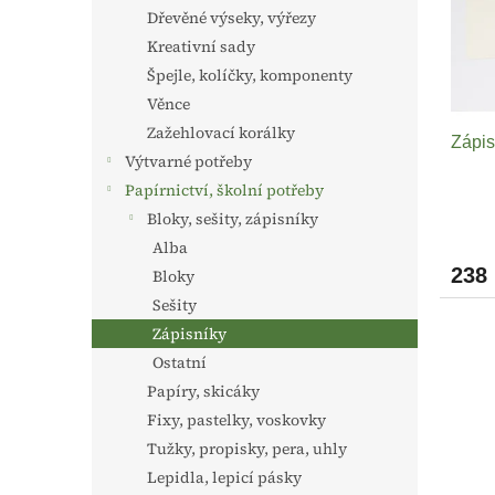
s
o
n
Dřevěné výseky, výřezy
p
d
e
Kreativní sady
r
u
l
o
k
Špejle, kolíčky, komponenty
d
t
Věnce
u
ů
Zažehlovací korálky
Zápis
k
Výtvarné potřeby
t
Papírnictví, školní potřeby
ů
Bloky, sešity, zápisníky
Alba
238
Bloky
Sešity
Zápisníky
Ostatní
Papíry, skicáky
Fixy, pastelky, voskovky
Tužky, propisky, pera, uhly
Lepidla, lepicí pásky