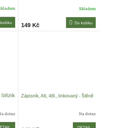
Skladem
Skladem
košíku
Do košíku
149 Kč
 Střízlík
Zápisník, A6, 48l., linkovaný - Štěně
Na dotaz
Na dotaz
ETAIL
DETAIL