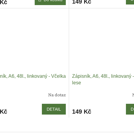
149 Kč
 Kč
ník, A6, 48l., linkovaný - Včelka
Zápisník, A6, 48l., linkovaný 
lese
Na dotaz
DETAIL
D
 Kč
149 Kč
O
v