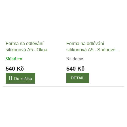
Forma na odlévání
Forma na odlévání
silikonová A5 - Okna
silikonová A5 - Sněhové
vločky happiness
Skladem
Na dotaz
540 Kč
540 Kč
DETAIL
Do košíku