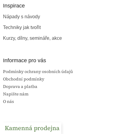
a
a
Inspirace
c
t
í
Nápady s návody
í
p
r
Techniky jak tvořit
v
k
Kurzy, dílny, semináře, akce
y
v
ý
p
Informace pro vás
i
s
Podmínky ochrany osobních údajů
u
Obchodní podmínky
Doprava a platba
Napište nám
O nás
Kamenná prodejna