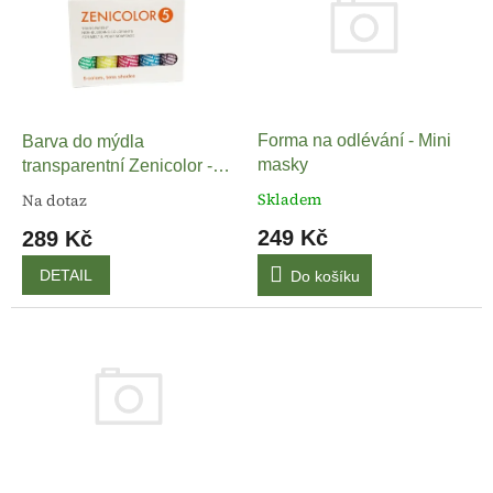
k
i
t
s
ů
p
r
o
d
Forma na odlévání - Mini
Barva do mýdla
u
masky
transparentní Zenicolor -
k
sada 5 barev á 30g
Skladem
Na dotaz
t
249 Kč
289 Kč
ů
DETAIL
Do košíku