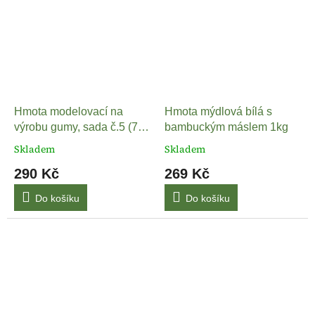
Hmota modelovací na
Hmota mýdlová bílá s
výrobu gumy, sada č.5 (7
bambuckým máslem 1kg
ks)
Skladem
Skladem
290 Kč
269 Kč
Do košíku
Do košíku