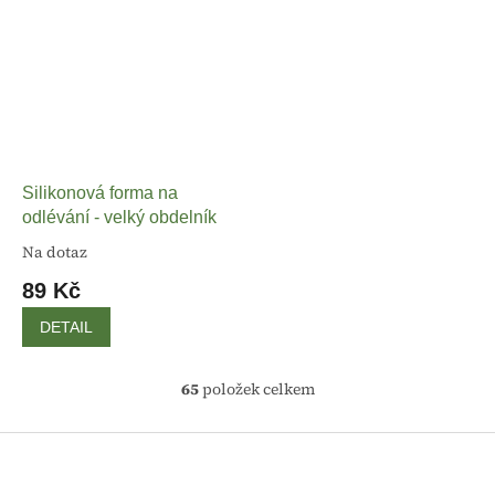
Silikonová forma na
odlévání - velký obdelník
Na dotaz
89 Kč
DETAIL
65
položek celkem
O
v
l
Z
á
á
d
p