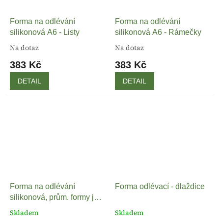
Forma na odlévání
Forma na odlévání
silikonová A6 - Listy
silikonová A6 - Rámečky
Na dotaz
Na dotaz
383 Kč
383 Kč
DETAIL
DETAIL
Forma na odlévání
Forma odlévací - dlaždice
silikonová, prům. formy je
5,5 cm - Listy a květy
Skladem
Skladem