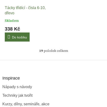
Tácky třídící - čísla 6-10,
dřevo
Skladem
338 Kč
Do košíku
19
položek celkem
O
v
l
Z
á
á
d
p
a
a
Inspirace
c
t
í
Nápady s návody
í
p
r
Techniky jak tvořit
v
k
Kurzy, dílny, semináře, akce