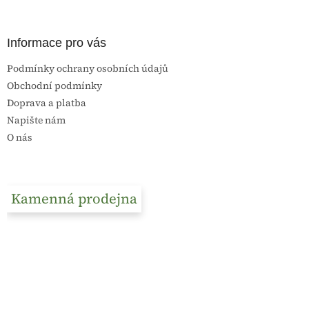
y
v
ý
p
Informace pro vás
i
s
Podmínky ochrany osobních údajů
u
Obchodní podmínky
Doprava a platba
Napište nám
O nás
Kamenná prodejna