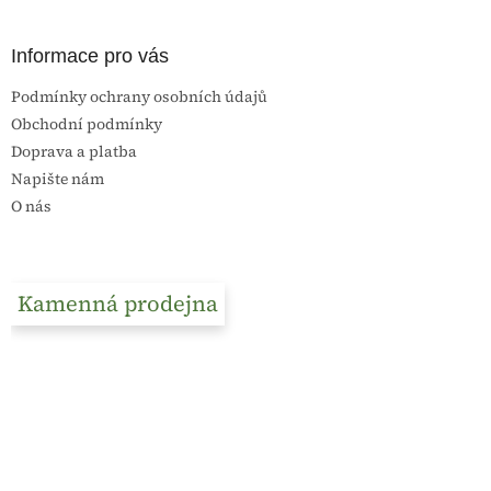
v
ý
p
Informace pro vás
i
s
Podmínky ochrany osobních údajů
u
Obchodní podmínky
Doprava a platba
Napište nám
O nás
Kamenná prodejna