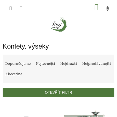
Přejít
na
NÁKU
obsah
KOŠÍK
Konfety, výseky
Ř
a
Doporučujeme
Nejlevnější
Nejdražší
Nejprodávanější
z
Abecedně
e
n
í
p
OTEVŘÍT FILTR
r
o
V
d
ý
u
p