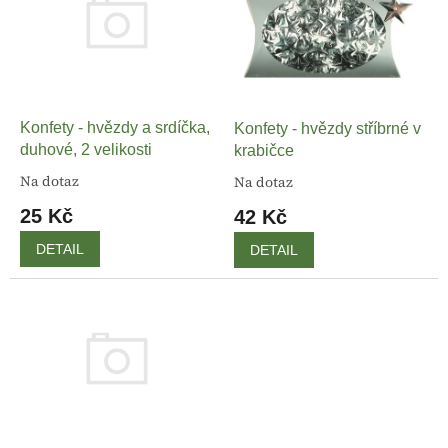
k
i
t
s
ů
p
r
o
d
Konfety - hvězdy a srdíčka,
Konfety - hvězdy stříbrné v
u
duhové, 2 velikosti
krabičce
k
Na dotaz
Na dotaz
t
25 Kč
42 Kč
ů
DETAIL
DETAIL