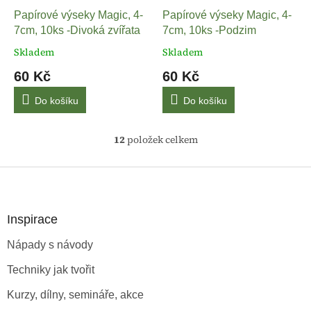
Papírové výseky Magic, 4-
Papírové výseky Magic, 4-
7cm, 10ks -Divoká zvířata
7cm, 10ks -Podzim
Skladem
Skladem
60 Kč
60 Kč
Do košíku
Do košíku
12
položek celkem
O
v
l
Z
á
á
d
p
a
a
Inspirace
c
t
í
Nápady s návody
í
p
r
Techniky jak tvořit
v
k
Kurzy, dílny, semináře, akce
y