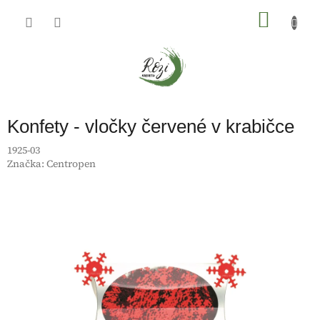
Přejít
na
NÁKU
obsah
KOŠÍK
Konfety - vločky červené v krabičce
1925-03
Značka:
Centropen