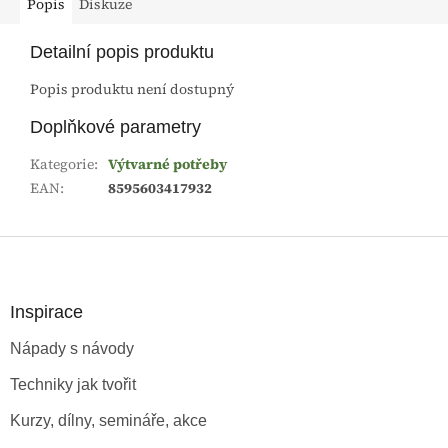
Popis
Diskuze
Detailní popis produktu
Popis produktu není dostupný
Doplňkové parametry
Kategorie
:
Výtvarné potřeby
EAN
:
8595603417932
Z
á
p
a
Inspirace
t
Nápady s návody
í
Techniky jak tvořit
Kurzy, dílny, semináře, akce