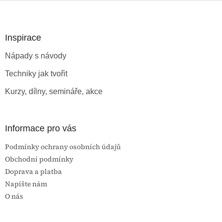
l
Z
á
á
d
p
a
a
Inspirace
c
t
í
Nápady s návody
í
p
r
Techniky jak tvořit
v
k
Kurzy, dílny, semináře, akce
y
v
ý
p
Informace pro vás
i
s
Podmínky ochrany osobních údajů
u
Obchodní podmínky
Doprava a platba
Napište nám
O nás