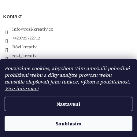
Kontakt
info
@
rozi-kreativ.cz
+420725722712
Rózi kreativ
rozi_kreativ
Používáme cookies, abychom Vám umožnili pohodlné
prohlížení webu a díky analýze provozu webu
neustále zlepšovali jeho funkce, výkon a použitelnost.
Více informací
Nastavení
Vytvořil Shoptet
Souhlasím
Copyright 2026
Rózi kreativ
. Všechna práva vyhrazena.