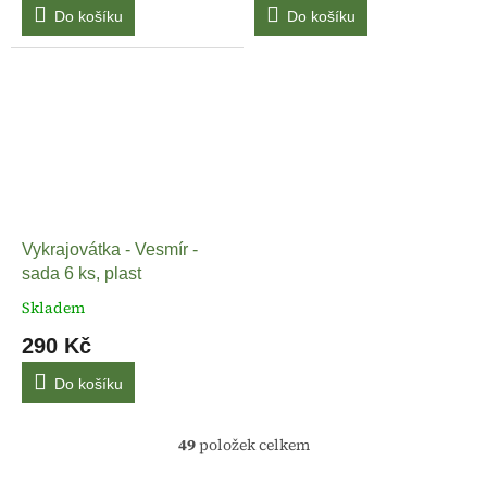
Do košíku
Do košíku
Vykrajovátka - Vesmír -
sada 6 ks, plast
Skladem
290 Kč
Do košíku
49
položek celkem
O
v