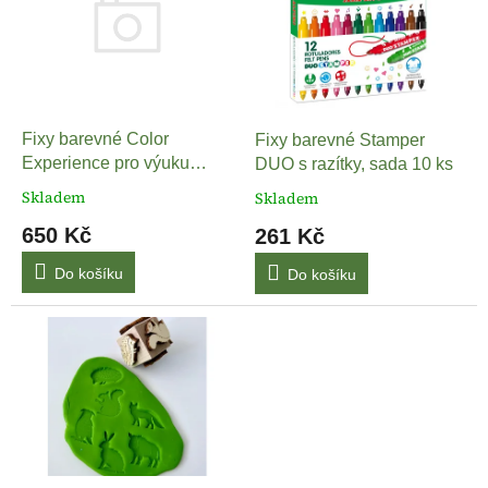
k
i
t
s
ů
p
r
o
d
Fixy barevné Color
Fixy barevné Stamper
u
Experience pro výuku
DUO s razítky, sada 10 ks
k
psaní písmen, sada 12 ks
Skladem
Skladem
t
650 Kč
261 Kč
ů
Do košíku
Do košíku