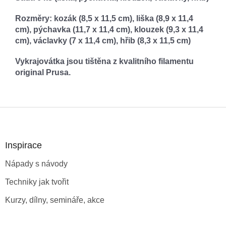
Rozměry: kozák (8,5 x 11,5 cm), liška (8,9 x 11,4
cm), pýchavka (11,7 x 11,4 cm), klouzek (9,3 x 11,4
cm), václavky (7 x 11,4 cm), hřib (8,3 x 11,5 cm)
Vykrajovátka jsou tištěna z kvalitního filamentu
original Prusa.
Z
á
p
a
Inspirace
t
Nápady s návody
í
Techniky jak tvořit
Kurzy, dílny, semináře, akce