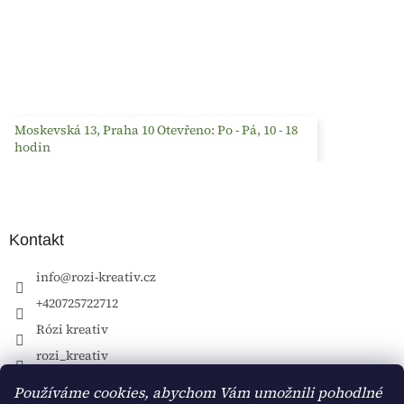
Moskevská 13, Praha 10 Otevřeno: Po - Pá, 10 - 18
hodin
Kontakt
info
@
rozi-kreativ.cz
+420725722712
Rózi kreativ
rozi_kreativ
Používáme cookies, abychom Vám umožnili pohodlné