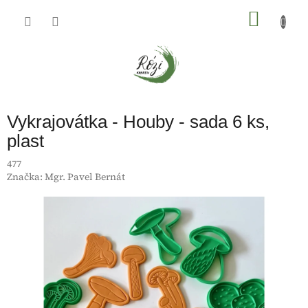
Přejít
na
NÁKU
obsah
KOŠÍK
Vykrajovátka - Houby - sada 6 ks,
plast
477
Značka:
Mgr. Pavel Bernát