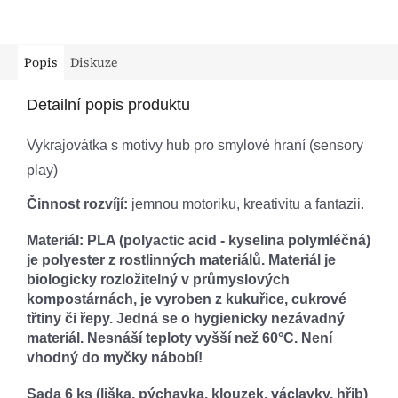
Popis
Diskuze
Detailní popis produktu
Vykrajovátka s motivy hub pro smylové hraní (sensory
play)
Činnost rozvíjí:
jemnou motoriku, kreativitu a fantazii.
Materiál:
PLA (polyactic acid - kyselina polymléčná)
je polyester z rostlinných materiálů. Materiál je
biologicky rozložitelný v průmyslových
kompostárnách, je vyroben z kukuřice, cukrové
třtiny či řepy. Jedná se o hygienicky nezávadný
materiál. Nesnáší teploty vyšší než 60°C. Není
vhodný do myčky nábobí!
Sada 6 ks (liška, pýchavka, klouzek, václavky, hřib)