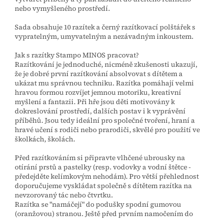
nebo vymyšleného prostředí.
Sada obsahuje 10 razítek a černý razítkovací polštářek s
vypratelným, umyvatelným a nezávadným inkoustem.
Jak s razítky Stampo MINOS pracovat?
Razítkování je jednoduché, nicméně zkušenosti ukazují,
že je dobré první razítkování absolvovat s dítětem a
ukázat mu správnou techniku. Razítka pomáhají velmi
hravou formou rozvíjet jemnou motoriku, kreativní
myšlení a fantazii. Při hře jsou děti motivovány k
dokreslování prostředí, dalších postav i k vyprávění
příběhů. Jsou tedy ideální pro společné tvoření, hraní a
hravé učení s rodiči nebo prarodiči, skvělé pro použití ve
školkách, školách.
Před razítkováním si připravte vlhčené ubrousky na
otírání prstů a pastelky (resp. vodovky a vodní štětce -
předejděte kelímkovým nehodám). Pro větší přehlednost
doporučujeme vyskládat společně s dítětem razítka na
nevzorovaný tác nebo čtvrtku.
Razítka se "namáčejí" do podušky spodní gumovou
(oranžovou) stranou. Ještě před prvním namočením do