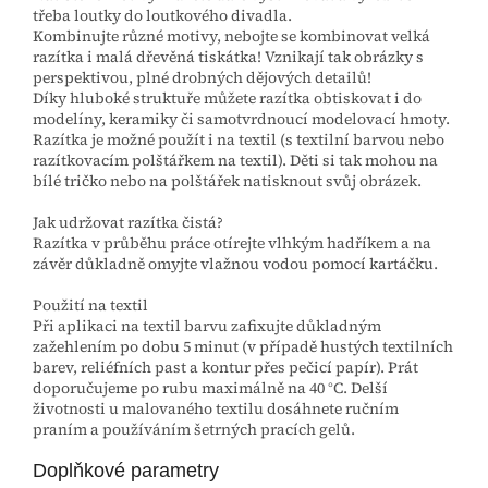
třeba loutky do loutkového divadla.
Kombinujte různé motivy, nebojte se kombinovat velká
razítka i malá dřevěná tiskátka! Vznikají tak obrázky s
perspektivou, plné drobných dějových detailů!
Díky hluboké struktuře můžete razítka obtiskovat i do
modelíny, keramiky či samotvrdnoucí modelovací hmoty.
Razítka je možné použít i na textil (s textilní barvou nebo
razítkovacím polštářkem na textil). Děti si tak mohou na
bílé tričko nebo na polštářek natisknout svůj obrázek.
Jak udržovat razítka čistá?
Razítka v průběhu práce otírejte vlhkým hadříkem a na
závěr důkladně omyjte vlažnou vodou pomocí kartáčku.
Použití na textil
Při aplikaci na textil barvu zafixujte důkladným
zažehlením po dobu 5 minut (v případě hustých textilních
barev, reliéfních past a kontur přes pečicí papír). Prát
doporučujeme po rubu maximálně na 40 °C. Delší
životnosti u malovaného textilu dosáhnete ručním
praním a používáním šetrných pracích gelů.
Doplňkové parametry