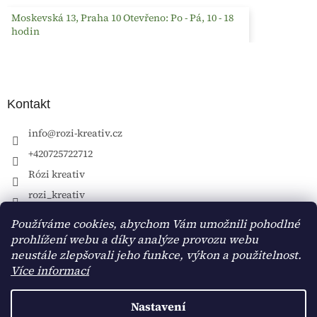
Moskevská 13, Praha 10 Otevřeno: Po - Pá, 10 - 18
hodin
Kontakt
info
@
rozi-kreativ.cz
+420725722712
Rózi kreativ
rozi_kreativ
Používáme cookies, abychom Vám umožnili pohodlné
prohlížení webu a díky analýze provozu webu
neustále zlepšovali jeho funkce, výkon a použitelnost.
Více informací
Nastavení
Vytvořil Shoptet