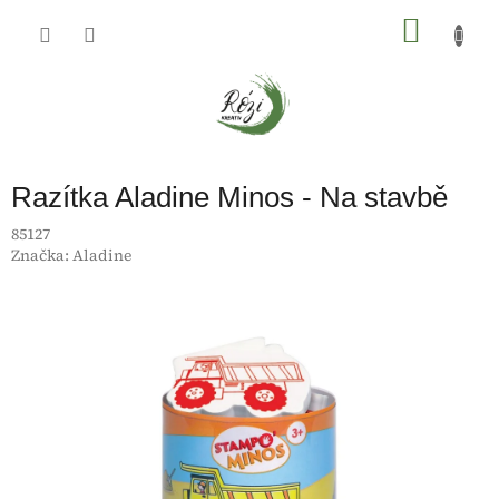
Přejít
na
NÁKU
obsah
KOŠÍK
Razítka Aladine Minos - Na stavbě
85127
Značka:
Aladine