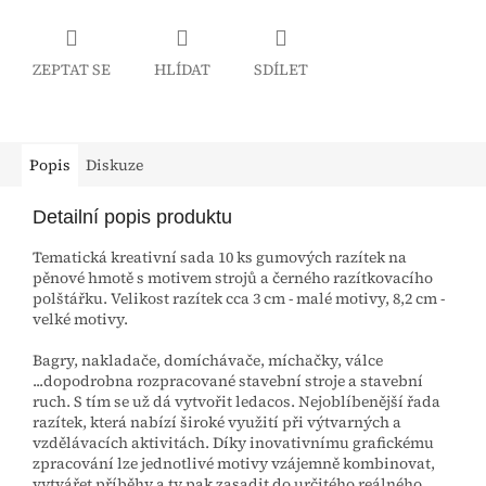
ZEPTAT SE
HLÍDAT
SDÍLET
Popis
Diskuze
Detailní popis produktu
Tematická kreativní sada 10 ks gumových razítek na
pěnové hmotě s motivem strojů a černého razítkovacího
polštářku. Velikost razítek cca 3 cm - malé motivy, 8,2 cm -
velké motivy.
Bagry, nakladače, domíchávače, míchačky, válce
...dopodrobna rozpracované stavební stroje a stavební
ruch. S tím se už dá vytvořit ledacos. Nejoblíbenější řada
razítek, která nabízí široké využití při výtvarných a
vzdělávacích aktivitách. Díky inovativnímu grafickému
zpracování lze jednotlivé motivy vzájemně kombinovat,
vytvářet příběhy a ty pak zasadit do určitého reálného