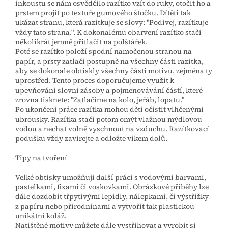
inkoustu se nám osvědčilo razítko vzít do ruky, otočit ho a
prstem projít po textuře gumového štočku. Dítěti tak
ukázat stranu, která razítkuje se slovy: "Podívej, razítkuje
vždy tato strana.". K dokonalému obarvení razítko stačí
několikrát jemně přitlačit na polštářek.
Poté se razítko položí spodní namočenou stranou na
papír, a prsty zatlačí postupně na všechny části razítka,
aby se dokonale obtiskly všechny části motivu, zejména ty
uprostřed. Tento proces doporučujeme využít k
upevňování slovní zásoby a pojmenovávání částí, které
zrovna tisknete: "Zatlačíme na kolo, jeřáb, lopatu."
Po ukončení práce razítka mohou děti očistit vlhčenými
ubrousky. Razítka stačí potom omýt vlažnou mýdlovou
vodou a nechat volně vyschnout na vzduchu. Razítkovací
podušku vždy zavírejte a odložte víkem dolů.
Tipy na tvoření
Velké obtisky umožňují další práci s vodovými barvami,
pastelkami, fixami či voskovkami. Obrázkové příběhy lze
dále dozdobit třpytivými lepidly, nálepkami, či výstřižky
z papíru nebo přírodninami a vytvořit tak plastickou
unikátní koláž.
Natištěné motivy můžete dále vystřihovat a vyrobit si