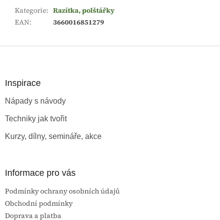
Kategorie
:
Razítka, polštářky
EAN
:
3660016851279
Z
á
p
a
Inspirace
t
Nápady s návody
í
Techniky jak tvořit
Kurzy, dílny, semináře, akce
Informace pro vás
Podmínky ochrany osobních údajů
Obchodní podmínky
Doprava a platba