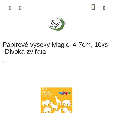
Přejít
na
NÁKU
obsah
KOŠÍK
Papírové výseky Magic, 4-7cm, 10ks
-Divoká zvířata
5