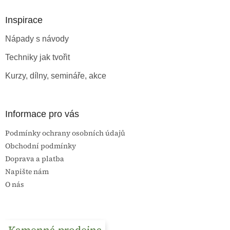
p
a
Inspirace
t
Nápady s návody
í
Techniky jak tvořit
Kurzy, dílny, semináře, akce
Informace pro vás
Podmínky ochrany osobních údajů
Obchodní podmínky
Doprava a platba
Napište nám
O nás
Kamenná prodejna