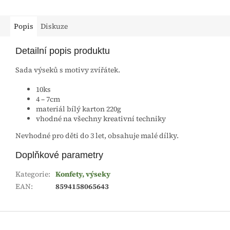
Popis
Diskuze
Detailní popis produktu
Sada výseků s motivy zvířátek.
10ks
4 – 7cm
materiál bílý karton 220g
vhodné na všechny kreativní techniky
Nevhodné pro děti do 3 let, obsahuje malé dílky.
Doplňkové parametry
Kategorie
:
Konfety, výseky
EAN
:
8594158065643
Z
á