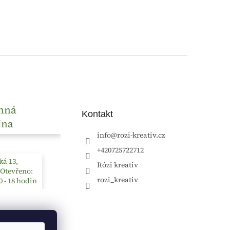
nná
Kontakt
jna
info
@
rozi-kreativ.cz
+420725722712
á 13,
Rózi kreativ
 Otevřeno:
rozi_kreativ
0 - 18 hodin