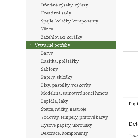
n
Dřevěné výseky, výřezy
e
Kreativní sady
l
Špejle, kolíčky, komponenty
Věnce
Zažehlovací korálky
Výtvarné potřeby
Barvy
Razítka, polštářky
Šablony
Papíry, skicáky
Fixy, pastelky, voskovky
Modelína, samotvrdnoucí hmota
Lepidla, laky
Pop
Štětce, nůžky, nástroje
Vodovky, tempery, prstové barvy
Det
Rýžové papíry, ubrousky
Dekorace, komponenty
Touž