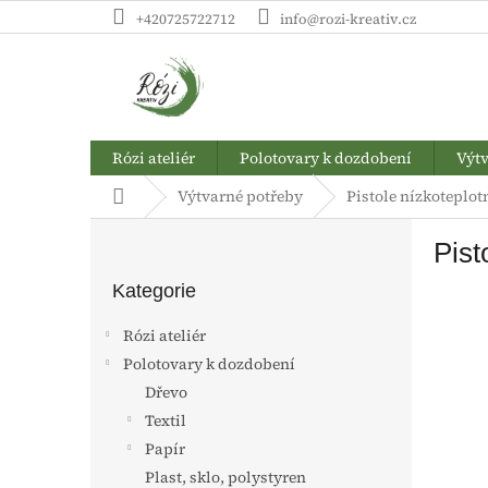
Přejít
+420725722712
info@rozi-kreativ.cz
na
obsah
Rózi ateliér
Polotovary k dozdobení
Výtv
Domů
Výtvarné potřeby
Pistole nízkoteplot
P
Pist
o
Přeskočit
s
kategorie
Kategorie
t
r
Rózi ateliér
a
Polotovary k dozdobení
n
Dřevo
n
í
Textil
p
Papír
a
Plast, sklo, polystyren