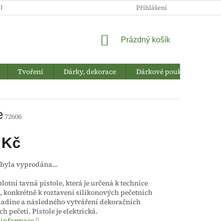
NKY
DOPRAVA A PLATBA
NAPIŠTE NÁM
Přihlášení
O NÁS
NÁKUPNÍ
Prázdný košík
KOŠÍK
Tvoření
Dárky, dekorace
Dárkové poukazy
Sl
e
72606
 Kč
 byla vyprodána…
lotní tavná pistole, která je určená k technice
, konkrétně k roztavení silikonových pečetních
ladine a následného vytváření dekoračních
h pečetí. Pistole je elektrická.
 informace