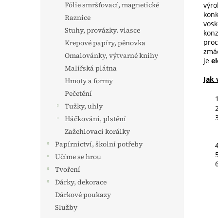
Fólie smršťovací, magnetické
výro
konk
Raznice
vosk
Stuhy, provázky. vlasce
konz
proc
Krepové papíry, pěnovka
zmáč
Omalovánky, výtvarné knihy
je
el
Malířská plátna
Jak 
Hmoty a formy
Pečetění
Tužky, uhly
Háčkování, plstění
Zažehlovací korálky
Papírnictví, školní potřeby
Učíme se hrou
Tvoření
Dárky, dekorace
Dárkové poukazy
Služby