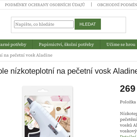
PODMÍNKY OCHRANY OSOBNÍCH ÚDAJŮ
OBCHODNÍ PODMÍ
HLEDAT
arné potřeby
Papírnictví, školní potřeby
Učíme se hrou
ní na pečetní vosk Aladine
ole nízkoteplotní na pečetní vosk Aladin
269
Měrná
Položka
cena:
Nízkotep
pečetění
vosků A
voskovýc
Detailní