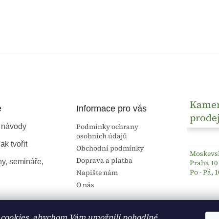
Kame
e
Informace pro vás
prode
Podmínky ochrany
 návody
osobních údajů
ak tvořit
Obchodní podmínky
Moskevsk
Doprava a platba
ny, semináře,
Praha 10
Po - Pá, 1
Napište nám
O nás
cookies, abychom Vám umožnili pohodlné