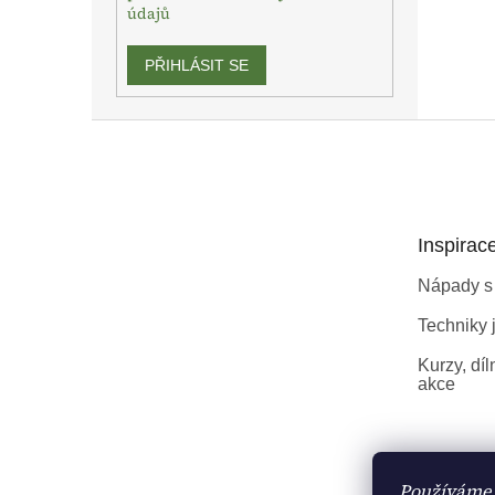
údajů
PŘIHLÁSIT SE
Z
á
p
a
t
Inspirac
í
Nápady s
Techniky j
Kurzy, díl
akce
Používáme 