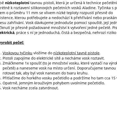
bě
nízkoteplotní
tavnou pistoli, která je určená k technice pečetění
rétně k roztavení silikonových pečetních vosků Aladine. Tyčinka s
em o průměru 11 mm se vlivem nízké teploty rozpustí přesně do
istence, kterou potřebujete a nedochází k přehřívání nebo praská
esu zahřívání. Vosk dávkujeme jednoduše pomocí spouště, její jed
knutí je přesně požadované množství k vytvoření jedné pečetě. Pis
ektrická
, práce s ní je jednoduchá, čistá a bezpečná, nehrozí riziko
vyrobit pečeť:
Voskovou tyčinku
vložíme do
nízkoteplotní tavné pistole
.
Pistoli zapojíme do elektrické sítě a necháme vosk roztavit.
Zmáčkneme 1x spoušť (to je množství vosku, které vystačí na výr
pečetě) a naneseme vosk na místo určení. Doporučujeme tavnou p
rotovat tak, aby byl vosk nanesen do tvaru kruhu.
Přitlačíme do horkého vosku pečetidlo a podržíme ho tam cca 15 v
Opatrně, jemným krouživým pohybem uvolníme pečetidlo.
Vosk necháme zcela zatvrdnout.