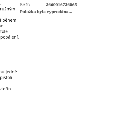
,
EAN
:
3660016726065
 pružným
Položka byla vyprodána…
ní během
no
tole
 popálení.
obu jedné
istolí
teřin.