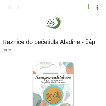
Přejít
na
NÁKU
obsah
KOŠÍK
Raznice do pečetidla Aladine - čáp
70170