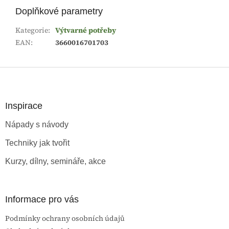
Doplňkové parametry
Kategorie
:
Výtvarné potřeby
EAN
:
3660016701703
Z
á
p
a
Inspirace
t
Nápady s návody
í
Techniky jak tvořit
Kurzy, dílny, semináře, akce
Informace pro vás
Podmínky ochrany osobních údajů