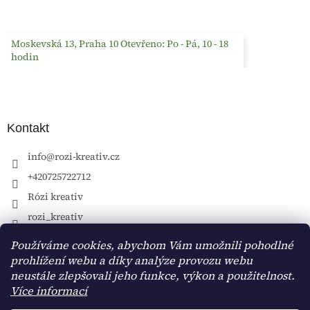
Moskevská 13, Praha 10 Otevřeno: Po - Pá, 10 - 18
hodin
Kontakt
info
@
rozi-kreativ.cz
+420725722712
Rózi kreativ
rozi_kreativ
Používáme cookies, abychom Vám umožnili pohodlné
prohlížení webu a díky analýze provozu webu
neustále zlepšovali jeho funkce, výkon a použitelnost.
Více informací