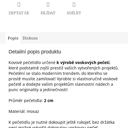
ZEPTAT SE
HLÍDAT
SDÍLET
Popis
Diskuze
Detailní popis produktu
Kovové pečetidlo určené
k výrobě voskových pečetí
,
které podstatně zvýší prestiž vašich vytvořených projektů.
Pečetění se stalo moderním trendem, do kterého se
prostě musíte zamilovat! Vyrobte si vlastnoručně voskové
pečetě a dodejte vašim projektům slavnostní nádech a
punc originality a jedinečnosti!
Průměr pečetidla:
2 cm
Materiál: mosaz
K pečetidlu je nutné dokoupit ještě
rukojeť, bez držátka
není možné vytvořit dokonalou voskovou pečeť.