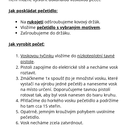
Jak poskládat pečetidlo:
Na
rukojeti
odšroubujeme kovový držák.
Vložíme
pečetidlo s vybraným motivem
.
Zašroubujeme do držáku.
Jak vyrobit pečeť:
Voskovou tyčinku
vložíme do
nízkoteplotní tavné
pistole
.
Pistoli zapojíme do elektrické sítě a necháme vosk
roztavit.
Zmáčkneme 1x spoušť (to je množství vosku, které
vystačí na výrobu jedné pečetě) a naneseme vosk
na místo určení. Doporučujeme tavnou pistolí
rotovat tak, aby byl vosk nanesen do tvaru kruhu.
Přitlačíme do horkého vosku pečetidlo a podržíme
ho tam cca 15 vteřin.
Opatrně, jemným krouživým pohybem uvolníme
pečetidlo.
Vosk necháme zcela zatvrdnout.