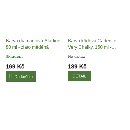
Barva diamantová Aladine,
Barva křídová Cadence
80 ml - zlato měděná
Very Chalky, 150 ml -
atlantická zelená
Skladem
Na dotaz
169 Kč
189 Kč
DETAIL
Do košíku