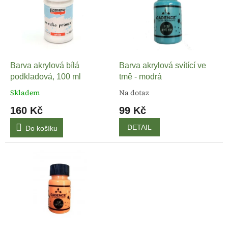
k
i
t
s
ů
p
r
o
d
Barva akrylová bílá
Barva akrylová svítící ve
u
podkladová, 100 ml
tmě - modrá
k
Skladem
Na dotaz
t
160 Kč
99 Kč
ů
DETAIL
Do košíku