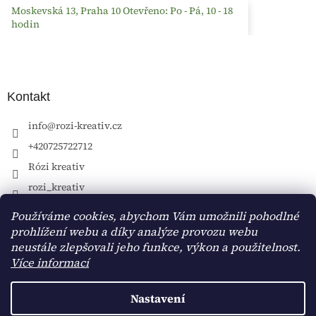
Moskevská 13, Praha 10 Otevřeno: Po - Pá, 10 - 18
hodin
Kontakt
info
@
rozi-kreativ.cz
+420725722712
Rózi kreativ
rozi_kreativ
Používáme cookies, abychom Vám umožnili pohodlné
prohlížení webu a díky analýze provozu webu
neustále zlepšovali jeho funkce, výkon a použitelnost.
Více informací
Nastavení
Vytvořil Shoptet