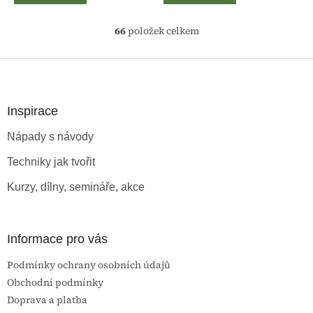
66
položek celkem
O
v
l
Z
á
á
d
p
a
a
Inspirace
c
t
í
Nápady s návody
í
p
r
Techniky jak tvořit
v
k
Kurzy, dílny, semináře, akce
y
v
ý
p
Informace pro vás
i
s
Podmínky ochrany osobních údajů
u
Obchodní podmínky
Doprava a platba