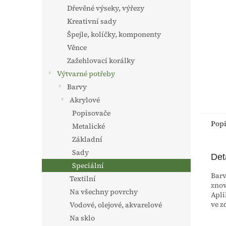
n
Dřevěné výseky, výřezy
e
Kreativní sady
l
Špejle, kolíčky, komponenty
Věnce
Zažehlovací korálky
Výtvarné potřeby
Barvy
Akrylové
Popisovače
Pop
Metalické
Základní
Sady
Det
Speciální
Barv
Textilní
znov
Na všechny povrchy
Apli
ve z
Vodové, olejové, akvarelové
Na sklo