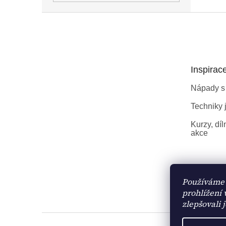
Z
á
p
a
t
Inspirac
í
Nápady s
Techniky j
Kurzy, díl
akce
Používáme 
prohlížení
zlepšovali 