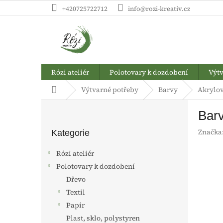
Přejít
+420725722712
info@rozi-kreativ.cz
na
obsah
Rózi ateliér
Polotovary k dozdobení
Výtv
Domů
Výtvarné potřeby
Barvy
Akrylo
P
Barv
o
Přeskočit
s
Značka
kategorie
Kategorie
t
r
Rózi ateliér
a
Polotovary k dozdobení
n
Dřevo
n
í
Textil
p
Papír
a
Plast, sklo, polystyren