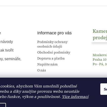
Kame
e
Informace pro vás
prode
Podmínky ochrany
 návody
osobních údajů
ak tvořit
Obchodní podmínky
Moskevsk
Doprava a platba
ny, semináře,
Praha 10
Po - Pá, 1
Napište nám
O nás
cookies, abychom Vám umožnili pohodlné
S
 webu a díky analýze provozu webu neustále
jeho funkce, výkon a použitelnost.
Více informací