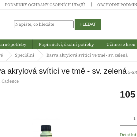
PODMÍNKY OCHRANY OSOBNÍCH ÚDAJŮ
OBCHODNÍ PODMÍ
HLEDAT
arné potřeby
Papírnictví, školní potřeby
Učíme se hrou
vé
Speciální
Barva akrylová svítící ve tmě - sv. zelená
a akrylová svítící ve tmě - sv. zelená
G-57
:
Cadence
105
Měrná
cena:
Detailní