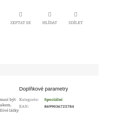
ZEPTAT SE
HLÍDAT
SDÍLET
Doplňkové parametry
 musí být
Kategorie
:
Speciální
lakem.
EAN
:
8699036725784
livé látky