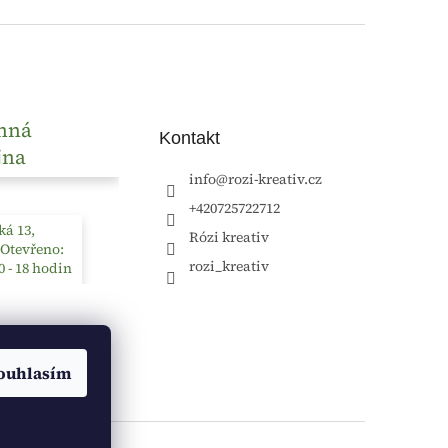
nná
Kontakt
jna
info
@
rozi-kreativ.cz
+420725722712
á 13,
Rózi kreativ
 Otevřeno:
rozi_kreativ
0 - 18 hodin
ouhlasím