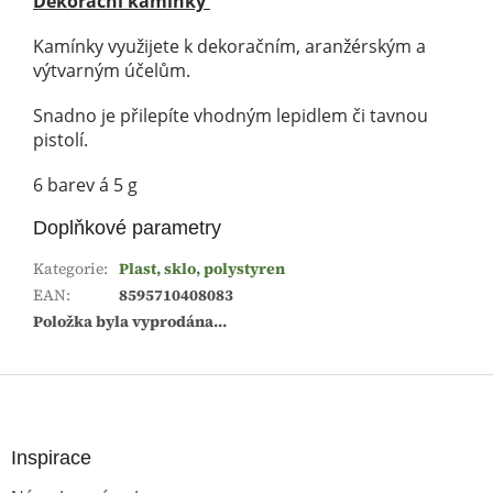
Dekorační kamínky
Kamínky využijete k dekoračním, aranžérským a
výtvarným účelům.
Snadno je přilepíte vhodným lepidlem či tavnou
pistolí.
6 barev á 5 g
Doplňkové parametry
Kategorie
:
Plast, sklo, polystyren
EAN
:
8595710408083
Položka byla vyprodána…
Z
á
p
a
Inspirace
t