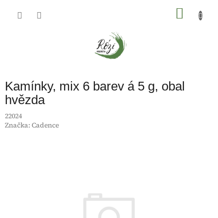
Přejít
na
NÁKU
obsah
KOŠÍK
Kamínky, mix 6 barev á 5 g, obal
hvězda
22024
Značka:
Cadence