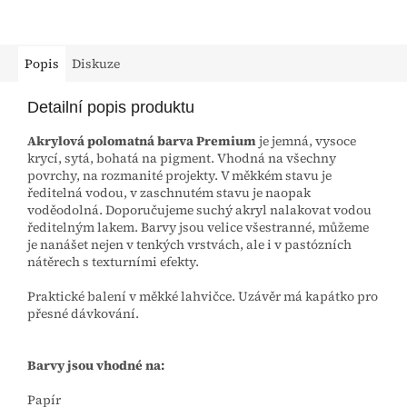
Popis
Diskuze
Detailní popis produktu
Akrylová polomatná barva Premium
je jemná, vysoce
krycí, sytá, bohatá na pigment. Vhodná na všechny
povrchy, na rozmanité projekty. V měkkém stavu je
ředitelná vodou, v zaschnutém stavu je naopak
voděodolná. Doporučujeme suchý akryl nalakovat vodou
ředitelným lakem. Barvy jsou velice všestranné, můžeme
je nanášet nejen v tenkých vrstvách, ale i v pastózních
nátěrech s texturními efekty.
Praktické balení v měkké lahvičce. Uzávěr má kapátko pro
přesné dávkování.
Barvy jsou vhodné na:
Papír