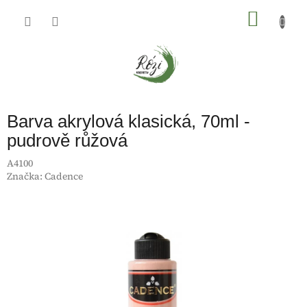
Přejít
na
NÁKU
obsah
KOŠÍK
Barva akrylová klasická, 70ml -
pudrově růžová
A4100
Značka:
Cadence