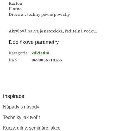
Karton
Plátno
Dřevo a všechny pevné povrchy
Akrylová barva je netoxická, ředitelná vodou.
Doplňkové parametry
Kategorie
:
Základní
EAN
:
8699036719165
Z
á
p
a
Inspirace
t
Nápady s návody
í
Techniky jak tvořit
Kurzy, dílny, semináře, akce