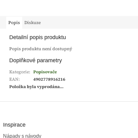
Popis
Diskuze
Detailní popis produktu
Popis produktu není dostupný
Doplňkové parametry
Kategorie
:
Popisovače
EAN
:
4902778916216
Položka byla vyprodána…
Z
á
p
a
Inspirace
t
Nápady s návody