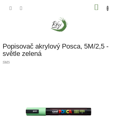
Přejít
na
NÁKU
obsah
KOŠÍK
Popisovač akrylový Posca, 5M/2,5 -
světle zelená
5M5