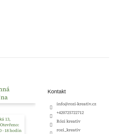
nná
Kontakt
jna
info
@
rozi-kreativ.cz
+420725722712
á 13,
Rózi kreativ
 Otevřeno:
rozi_kreativ
0 - 18 hodin