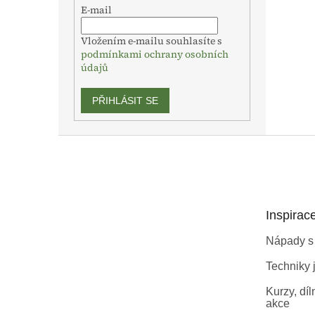
E-mail
Vložením e-mailu souhlasíte s
podmínkami ochrany osobních
údajů
PŘIHLÁSIT SE
Z
á
p
a
t
Inspirac
í
Nápady s
Techniky j
Kurzy, díl
akce