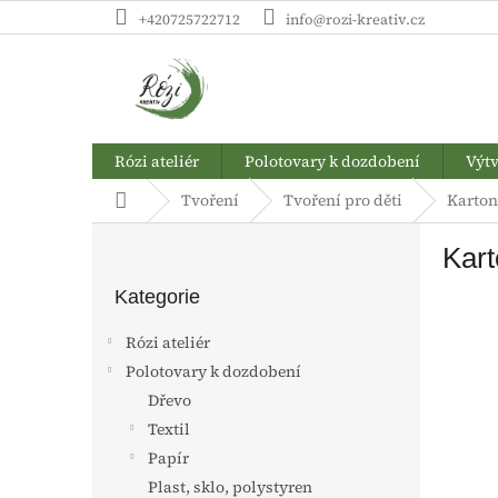
Přejít
+420725722712
info@rozi-kreativ.cz
na
obsah
Rózi ateliér
Polotovary k dozdobení
Výtv
Domů
Tvoření
Tvoření pro děti
Karton
P
Kart
o
Přeskočit
s
kategorie
Kategorie
t
r
Rózi ateliér
a
Polotovary k dozdobení
n
Dřevo
n
í
Textil
p
Papír
a
Plast, sklo, polystyren