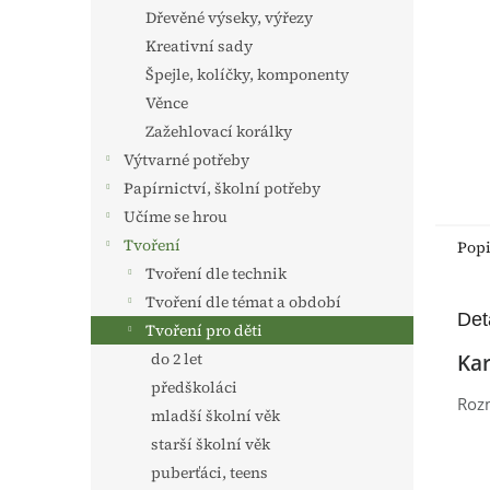
n
Dřevěné výseky, výřezy
e
Kreativní sady
l
Špejle, kolíčky, komponenty
Věnce
Zažehlovací korálky
Výtvarné potřeby
Papírnictví, školní potřeby
Učíme se hrou
Tvoření
Pop
Tvoření dle technik
Tvoření dle témat a období
Det
Tvoření pro děti
do 2 let
Kar
předškoláci
Rozm
mladší školní věk
starší školní věk
puberťáci, teens