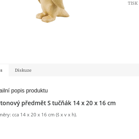
TISK
is
Diskuze
ailní popis produktu
tonový předmět S tučňák 14 x 20 x 16 cm
ěry: cca 14 x 20 x 16 cm (š x v x h).