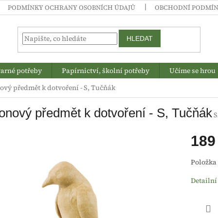
PODMÍNKY OCHRANY OSOBNÍCH ÚDAJŮ
OBCHODNÍ PODMÍ
HLEDAT
arné potřeby
Papírnictví, školní potřeby
Učíme se hrou
ový předmět k dotvoření - S, Tučňák
onový předmět k dotvoření - S, Tučňák
S
189
Měrná
Položka
cena:
Detailní