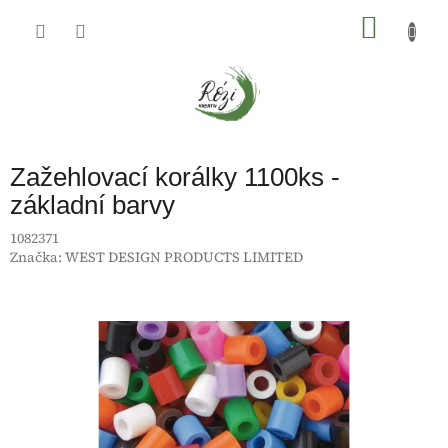
Přejít
na
NÁKU
obsah
KOŠÍK
Zažehlovací korálky 1100ks -
základní barvy
1082371
Značka:
WEST DESIGN PRODUCTS LIMITED