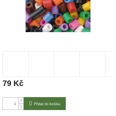
79 Kč
Měrná
cena:
Přidat do košíku