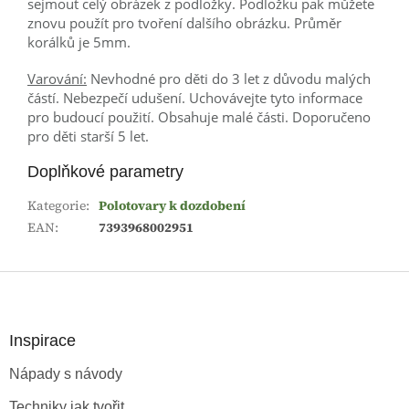
sejmout celý obrázek z podložky. Podložku pak můžete
znovu použít pro tvoření dalšího obrázku. Průměr
korálků je 5mm.
Varování:
Nevhodné pro děti do 3 let z důvodu malých
částí. Nebezpečí udušení. Uchovávejte tyto informace
pro budoucí použití. Obsahuje malé části. Doporučeno
pro děti starší 5 let.
Doplňkové parametry
Kategorie
:
Polotovary k dozdobení
EAN
:
7393968002951
Z
á
p
a
Inspirace
t
Nápady s návody
í
Techniky jak tvořit