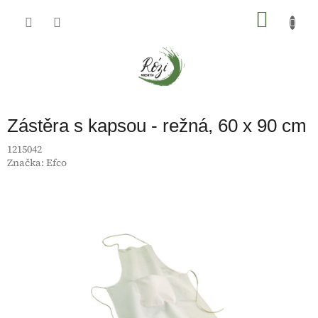
Přejít
na
NÁKU
obsah
KOŠÍK
Zástěra s kapsou - režná, 60 x 90 cm
1215042
Značka:
Efco