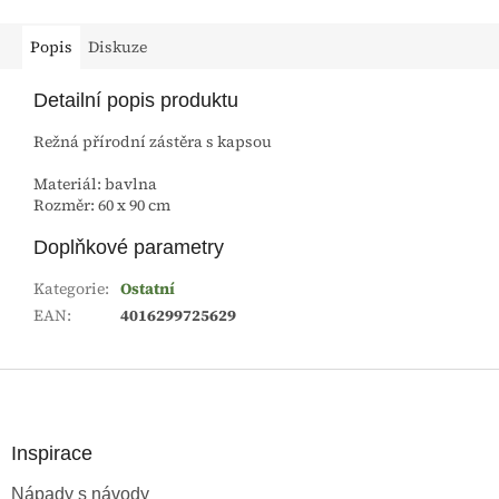
Popis
Diskuze
Detailní popis produktu
Režná přírodní zástěra s kapsou
Materiál: bavlna
Rozměr: 60 x 90 cm
Doplňkové parametry
Kategorie
:
Ostatní
EAN
:
4016299725629
Z
á
p
a
Inspirace
t
Nápady s návody