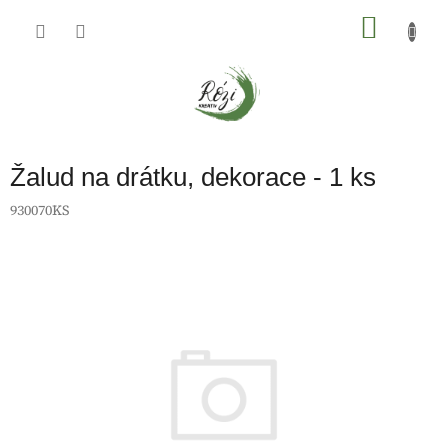
Přejít
na
NÁKU
obsah
KOŠÍK
Žalud na drátku, dekorace - 1 ks
930070KS