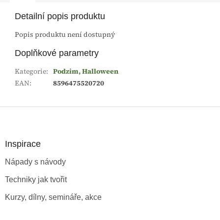
Detailní popis produktu
Popis produktu není dostupný
Doplňkové parametry
Kategorie
:
Podzim, Halloween
EAN
:
8596475520720
Z
á
p
a
Inspirace
t
Nápady s návody
í
Techniky jak tvořit
Kurzy, dílny, semináře, akce