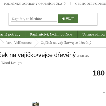
PODMÍNKY OCHRANY OSOBNÍCH ÚDAJŮ
OBCHODNÍ PODMÍ
HLEDAT
arné potřeby
Papírnictví, školní potřeby
Učíme se hrou
Jaro, Velikonoce
Zajíček na vajíčko/vejce dřevěný
ček na vajíčko/vejce dřevěný
WD0045
:
Wood Design
180
Měrná
cena: