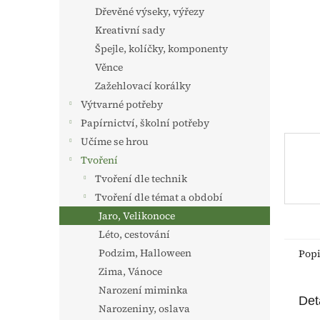
n
Dřevěné výseky, výřezy
e
Kreativní sady
l
Špejle, kolíčky, komponenty
Věnce
Zažehlovací korálky
Výtvarné potřeby
Papírnictví, školní potřeby
Učíme se hrou
Tvoření
Tvoření dle technik
Tvoření dle témat a období
Jaro, Velikonoce
Léto, cestování
Podzim, Halloween
Pop
Zima, Vánoce
Narození miminka
Det
Narozeniny, oslava