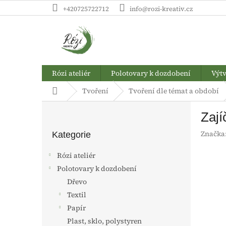
Přejít
+420725722712
info@rozi-kreativ.cz
na
obsah
Rózi ateliér
Polotovary k dozdobení
Výtv
Domů
Tvoření
Tvoření dle témat a období
P
Zají
o
Přeskočit
s
Značka
kategorie
Kategorie
t
r
Rózi ateliér
a
Polotovary k dozdobení
n
Dřevo
n
í
Textil
p
Papír
a
Plast, sklo, polystyren