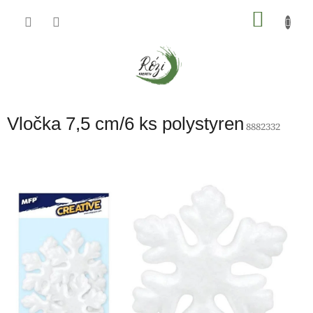
Přejít
na
NÁKU
obsah
KOŠÍK
Vločka 7,5 cm/6 ks polystyren
8882332