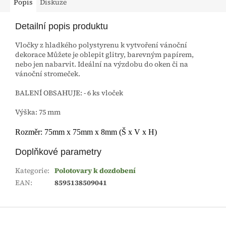
Popis
Diskuze
Detailní popis produktu
Vločky z hladkého polystyrenu k vytvoření vánoční
dekorace Můžete je oblepit glitry, barevným papírem,
nebo jen nabarvit. Ideální na výzdobu do oken či na
vánoční stromeček.
BALENÍ OBSAHUJE: - 6 ks vloček
Výška: 75 mm
Rozměr: 75mm x 75mm x 8mm (Š x V x H)
Doplňkové parametry
Kategorie
:
Polotovary k dozdobení
EAN
:
8595138509041
Z
á