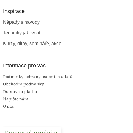
p
a
Inspirace
t
Nápady s návody
í
Techniky jak tvořit
Kurzy, dílny, semináře, akce
Informace pro vás
Podmínky ochrany osobních údajů
Obchodní podmínky
Doprava a platba
Napište nám
O nás
Kamenná prodejna