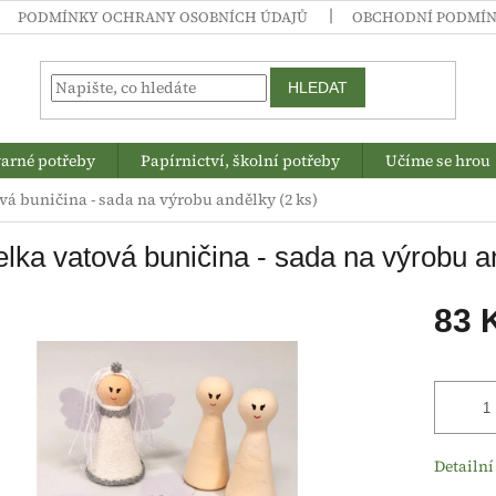
PODMÍNKY OCHRANY OSOBNÍCH ÚDAJŮ
OBCHODNÍ PODMÍ
HLEDAT
arné potřeby
Papírnictví, školní potřeby
Učíme se hrou
vá buničina - sada na výrobu andělky (2 ks)
lka vatová buničina - sada na výrobu a
83 
Měrná
cena:
Detailní