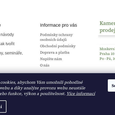
Kame
e
Informace pro vás
prode
Podmínky ochrany
 návody
osobních údajů
ak tvořit
Obchodní podmínky
Moskevsk
Doprava a platba
ny, semináře,
Praha 10
Po - Pá, 1
Napište nám
O nás
cookies, abychom Vám umožnili pohodlné
S
 webu a díky analýze provozu webu neustále
jeho funkce, výkon a použitelnost.
Více informací
í
na.