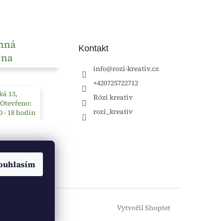
nná
Kontakt
jna
info
@
rozi-kreativ.cz
+420725722712
á 13,
Rózi kreativ
 Otevřeno:
rozi_kreativ
0 - 18 hodin
ouhlasím
Vytvořil Shoptet