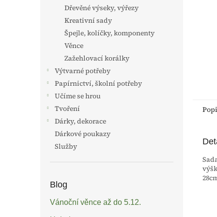
n
Dřevěné výseky, výřezy
e
Kreativní sady
l
Špejle, kolíčky, komponenty
Věnce
Zažehlovací korálky
Výtvarné potřeby
Papírnictví, školní potřeby
Učíme se hrou
Tvoření
Pop
Dárky, dekorace
Dárkové poukazy
Det
Služby
Sada
výšk
28cm
Blog
Vánoční věnce až do 5.12.