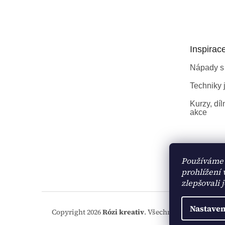
á
p
a
t
Inspirac
í
Nápady s
Techniky j
Kurzy, díl
akce
Používáme 
prohlížení
zlepšovali 
Nastaven
Copyright 2026
Rózi kreativ
. Všechna práva vyhraze