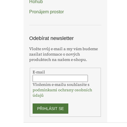
Hohub
Pronájem prostor
Odebírat newsletter
Vložte svůj e-mail a my vám budeme
zasílat informace o nových
produktech na našem e-shopu.
E-mail
Vložením e-mailu souhlasíte s
podmínkami ochrany osobních
údajů
PŘIHLÁSIT SE
Z