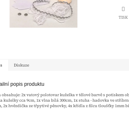
TISK
is
Diskuze
ailní popis produktu
 obsahuje: 2x vatový polotovar kuželka v tělové barvě s potiskem ob
a kuželky cca 9cm, 1x vlna bílá 300cm, 1x stuha - hadovka ve stříbr
, 2x hvězdička ze třpytivé pěnovky, 4x křídla z filcu tloušťky 1mm bí