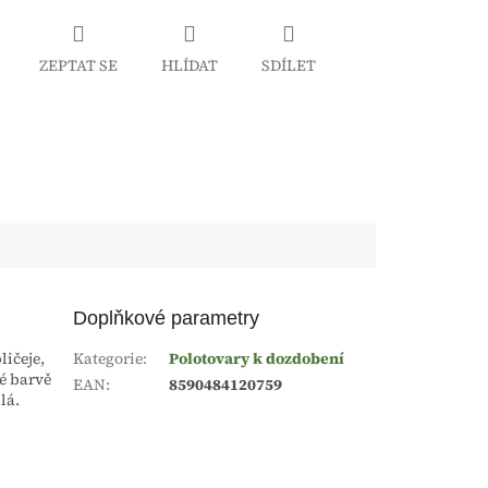
ZEPTAT SE
HLÍDAT
SDÍLET
Doplňkové parametry
ličeje,
Kategorie
:
Polotovary k dozdobení
né barvě
EAN
:
8590484120759
lá.