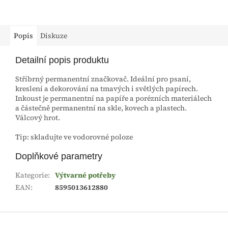
Popis
Diskuze
Detailní popis produktu
Stříbrný permanentní značkovač. Ideální pro psaní,
kreslení a dekorování na tmavých i světlých papírech.
Inkoust je permanentní na papíře a porézních materiálech
a částečně permanentní na skle, kovech a plastech.
Válcový hrot.
Tip: skladujte ve vodorovné poloze
Doplňkové parametry
Kategorie
:
Výtvarné potřeby
EAN
:
8595013612880
Z
á