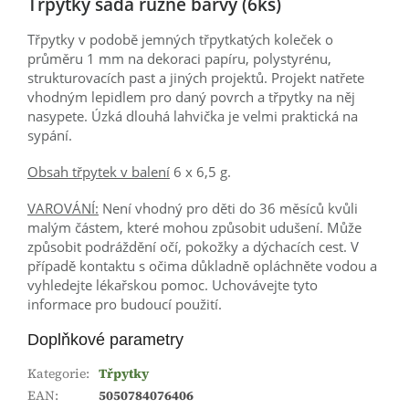
Třpytky sada různé barvy (6ks)
Třpytky v podobě jemných třpytkatých koleček o
průměru 1 mm na dekoraci papíru, polystyrénu,
strukturovacích past a jiných projektů. Projekt natřete
vhodným lepidlem pro daný povrch a třpytky na něj
nasypete. Úzká dlouhá lahvička je velmi praktická na
sypání.
Obsah třpytek v balení
6 x 6,5 g.
VAROVÁNÍ:
Není vhodný pro děti do 36 měsíců kvůli
malým částem, které mohou způsobit udušení. Může
způsobit podráždění očí, pokožky a dýchacích cest. V
případě kontaktu s očima důkladně opláchněte vodou a
vyhledejte lékařskou pomoc. Uchovávejte tyto
informace pro budoucí použití.
Doplňkové parametry
Kategorie
:
Třpytky
EAN
:
5050784076406