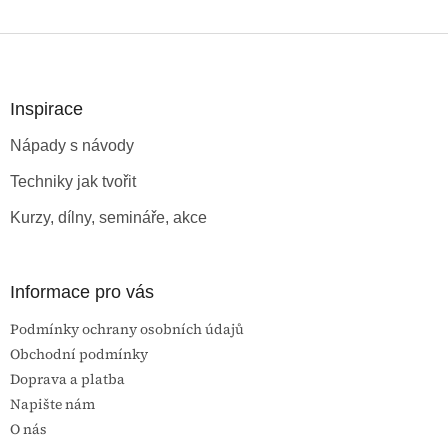
Z
á
p
a
Inspirace
t
Nápady s návody
í
Techniky jak tvořit
Kurzy, dílny, semináře, akce
Informace pro vás
Podmínky ochrany osobních údajů
Obchodní podmínky
Doprava a platba
Napište nám
O nás