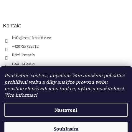
Kontakt
info
@
rozi-kreativ.cz
+420725722712
Rózi kreativ
rozi_kreativ
Používáme cookies, abychom Vám umožnili pohodlné
prohlížení webu a díky analýze provozu webu
neustále zlepšovali jeho funkce, výkon a použitelnost.
Více informací
Nastavení
Vytvořil Shoptet
Souhlasím
Copyright 2026
Rózi kreativ
. Všechna práva vyhrazena.