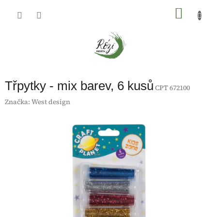
Přejít
na
NÁKU
obsah
KOŠÍK
Třpytky - mix barev, 6 kusů
CPT 672100
Značka:
West design