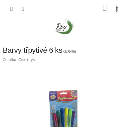
Přejít
na
NÁKU
obsah
KOŠÍK
Barvy třpytivé 6 ks
GDN06
Značka:
Creatoys