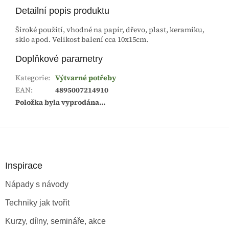
Detailní popis produktu
Široké použití, vhodné na papír, dřevo, plast, keramiku,
sklo apod. Velikost balení cca 10x15cm.
Doplňkové parametry
Kategorie
:
Výtvarné potřeby
EAN
:
4895007214910
Položka byla vyprodána…
Z
á
p
a
Inspirace
t
Nápady s návody
í
Techniky jak tvořit
Kurzy, dílny, semináře, akce