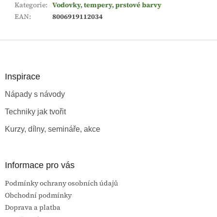
Kategorie
:
Vodovky, tempery, prstové barvy
EAN
:
8006919112034
Z
á
p
a
Inspirace
t
Nápady s návody
í
Techniky jak tvořit
Kurzy, dílny, semináře, akce
Informace pro vás
Podmínky ochrany osobních údajů
Obchodní podmínky
Doprava a platba