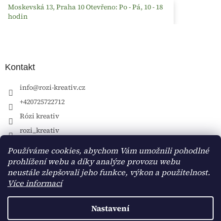
Moskevská 13, Praha 10 Otevřeno: Po - Pá, 10 - 18
hodin
Kontakt
info
@
rozi-kreativ.cz
+420725722712
Rózi kreativ
rozi_kreativ
Používáme cookies, abychom Vám umožnili pohodlné
prohlížení webu a díky analýze provozu webu
neustále zlepšovali jeho funkce, výkon a použitelnost.
Více informací
Nastavení
Vytvořil Shoptet