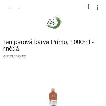
Přejít
na
NÁKU
obsah
KOŠÍK
Temperová barva Primo, 1000ml -
hnědá
M-23TL1000-730