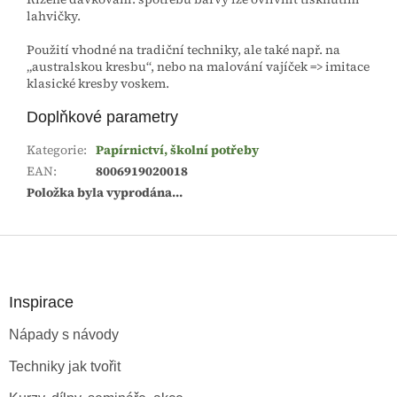
lahvičky.
Použití vhodné na tradiční techniky, ale také např. na
„australskou kresbu“, nebo na malování vajíček => imitace
klasické kresby voskem.
Doplňkové parametry
Kategorie
:
Papírnictví, školní potřeby
EAN
:
8006919020018
Položka byla vyprodána…
Z
á
p
a
Inspirace
t
Nápady s návody
í
Techniky jak tvořit