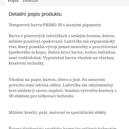
Popis
Diskuze
Detailní popis produktu
Temperová barva PRIMO 3D s jasnými pigmenty.
Barva v plastových lahvičkách s tenkým hrotem, kterou
můžete používat opakovaně. Lahvička má ergonomický
tvar, který pomáhá vývoji jemné motoriky a procvičování
špetkového úchopu. Dobrá krycí barva, vodou ředitelná,
není voděodolná. Vypratelná barva vhodná na všechny
kreativní techniky.
Vhodná na papír, karton, dřevo a jiné. Na nesavém
povrchu není odolná oděru. Lahvička má odnímatelný
hrot můžete jí znovu naplnit. Snadno vytvoříte kontury s
3D efektem pro tečkovací techniku
Můžete: kreslit, psát, malovat se speciálními efekty
Řízené dávkování: spotřebu barvy lze ovlivnit tisknutím