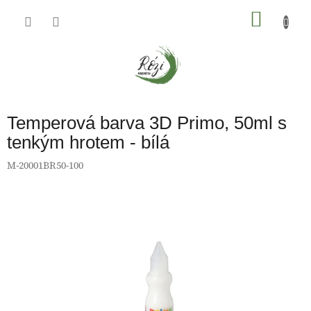
Přejít
na
NÁKU
obsah
KOŠÍK
Temperová barva 3D Primo, 50ml s
tenkým hrotem - bílá
M-20001BR50-100