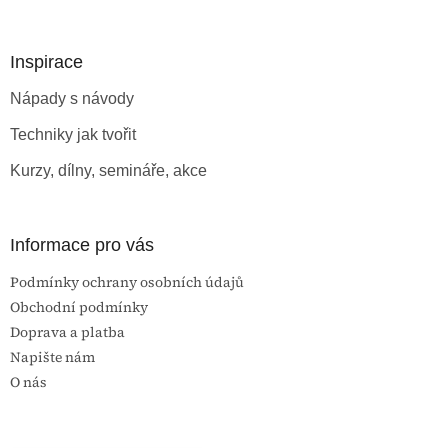
á
p
a
Inspirace
t
Nápady s návody
í
Techniky jak tvořit
Kurzy, dílny, semináře, akce
Informace pro vás
Podmínky ochrany osobních údajů
Obchodní podmínky
Doprava a platba
Napište nám
O nás