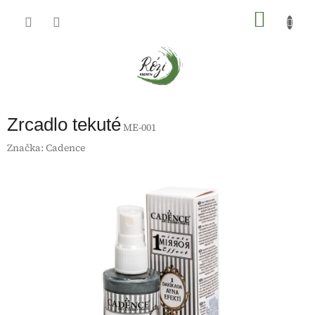
Přejít
na
NÁKU
obsah
KOŠÍK
Zrcadlo tekuté
ME-001
Značka:
Cadence