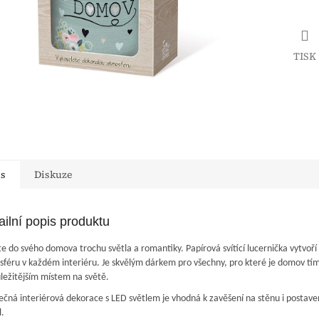
TISK
is
Diskuze
ailní popis produktu
e do svého domova trochu světla a romantiky. Papírová svítící lucernička vytvoř
féru v každém interiéru. Je skvělým dárkem pro všechny, pro které je domov tí
ležitějším místem na světě.
ečná interiérová dekorace s LED světlem je vhodná k zavěšení na stěnu i postaven
l.