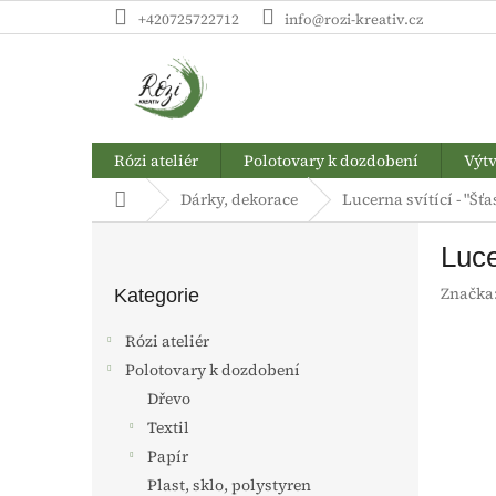
Přejít
+420725722712
info@rozi-kreativ.cz
na
obsah
Rózi ateliér
Polotovary k dozdobení
Výtv
Domů
Dárky, dekorace
Lucerna svítící - "Šť
P
Luce
o
Přeskočit
s
Značka
kategorie
Kategorie
t
r
Rózi ateliér
a
Polotovary k dozdobení
n
Dřevo
n
í
Textil
p
Papír
a
Plast, sklo, polystyren