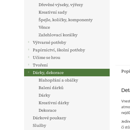
n
Dřevěné výseky, výřezy
e
Kreativní sady
l
Špejle, kolíčky, komponenty
Věnce
Zažehlovací korálky
Výtvarné potřeby
Papírnictví, školní potřeby
Učíme se hrou
Tvoření
Pop
Dárky, dekorace
Blahopřání a obálky
Balení dárků
Det
Dárky
Vnest
Kreativní dárky
atmos
Dekorace
nejdů
Dárkové poukazy
Jedin
Služby
či stů