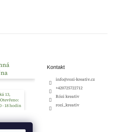
nná
Kontakt
jna
info
@
rozi-kreativ.cz
+420725722712
á 13,
Rózi kreativ
 Otevřeno:
rozi_kreativ
0 - 18 hodin