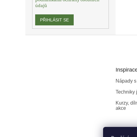
údajů
PŘIHLÁSIT SE
Z
á
p
a
t
Inspirac
í
Nápady s
Techniky j
Kurzy, díl
akce