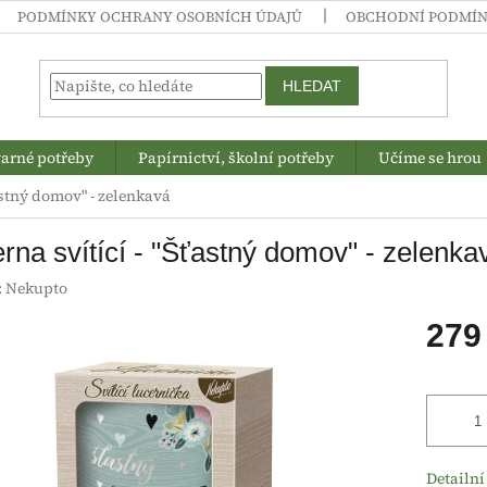
PODMÍNKY OCHRANY OSOBNÍCH ÚDAJŮ
OBCHODNÍ PODMÍ
HLEDAT
arné potřeby
Papírnictví, školní potřeby
Učíme se hrou
astný domov" - zelenkavá
rna svítící - "Šťastný domov" - zelenka
:
Nekupto
279
Měrná
cena:
Detailní