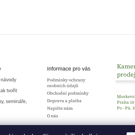
Kame
e
Informace pro vás
prode
Podmínky ochrany
 návody
osobních údajů
ak tvořit
Obchodní podmínky
Moskevsk
Doprava a platba
ny, semináře,
Praha 10
Po - Pá, 1
Napište nám
O nás