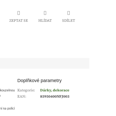
ZEPTAT SE
HLÍDAT
SDÍLET
Doplňkové parametry
Kategorie
:
Dárky, dekorace
í kouzelnou
m
EAN
:
85950400NFJ003
í na polici