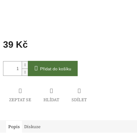
39 Kč
Měrná
cena:
Přidat do košíku
ZEPTAT SE
HLÍDAT
SDÍLET
Popis
Diskuze