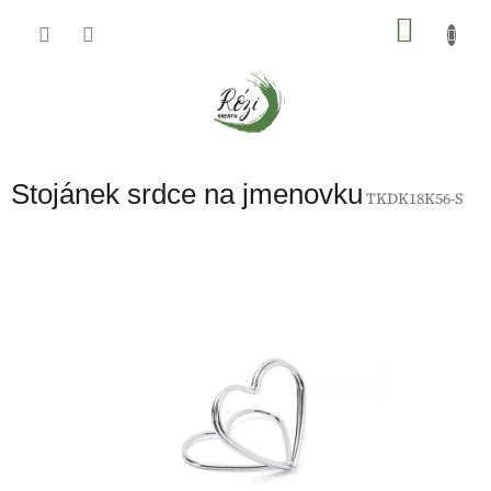
Přejít
na
NÁKU
obsah
KOŠÍK
Stojánek srdce na jmenovku
TKDK18K56-S