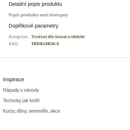
Detailní popis produktu
Popis produktu není dostupný
Doplňkové parametry
Kategorie
:
Tvoření dle témat a období
EAN
:
TKDK18K56-S
Z
á
p
a
Inspirace
t
Nápady s návody
í
Techniky jak tvořit
Kurzy, dílny, semináře, akce