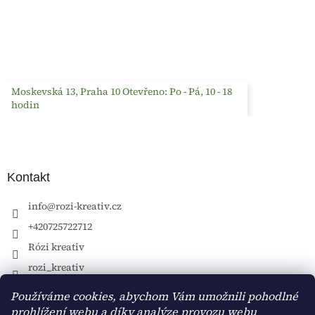
Moskevská 13, Praha 10 Otevřeno: Po - Pá, 10 - 18
hodin
Kontakt
info
@
rozi-kreativ.cz
+420725722712
Rózi kreativ
rozi_kreativ
Používáme cookies, abychom Vám umožnili pohodlné
prohlížení webu a díky analýze provozu webu