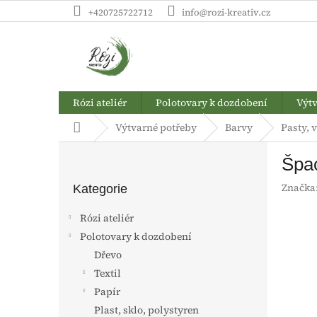
Přejít
+420725722712
info@rozi-kreativ.cz
na
obsah
Rózi ateliér
Polotovary k dozdobení
Výtv
Domů
Výtvarné potřeby
Barvy
Pasty, 
P
Špac
o
Přeskočit
s
Značka
kategorie
Kategorie
t
r
Rózi ateliér
a
Polotovary k dozdobení
n
Dřevo
n
í
Textil
p
Papír
a
Plast, sklo, polystyren