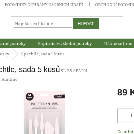
PODMÍNKY OCHRANY OSOBNÍCH ÚDAJŮ
OBCHODNÍ PODMÍ
HLEDAT
arné potřeby
Papírnictví, školní potřeby
Učíme se hrou
vosky
Špachtle, sada 5 kusů
htle, sada 5 kusů
SL-ES-SPAT01
:
Aladine
89 
Měrná
cena:
Detailní