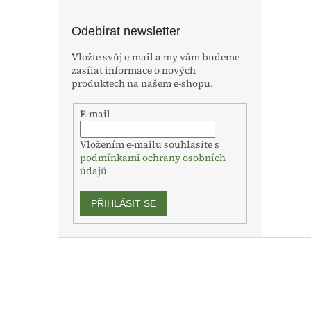
Odebírat newsletter
Vložte svůj e-mail a my vám budeme
zasílat informace o nových
produktech na našem e-shopu.
E-mail
Vložením e-mailu souhlasíte s
podmínkami ochrany osobních
údajů
PŘIHLÁSIT SE
Z
á
p
a
t