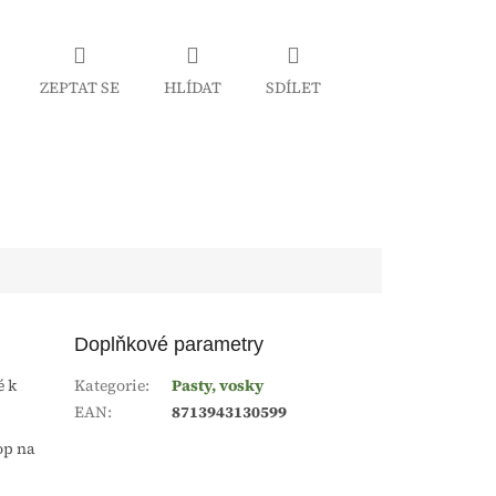
ZEPTAT SE
HLÍDAT
SDÍLET
Doplňkové parametry
é k
Kategorie
:
Pasty, vosky
EAN
:
8713943130599
op na