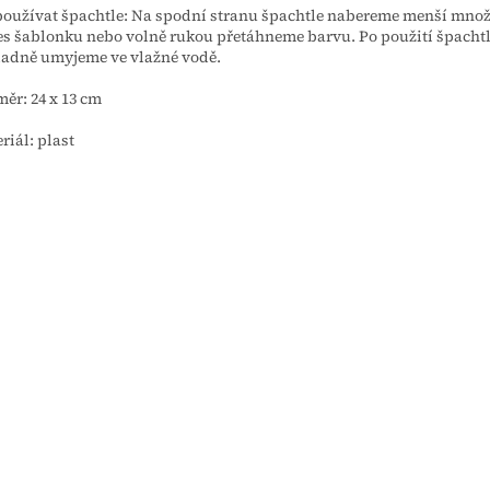
používat špachtle: Na spodní stranu špachtle nabereme menší množ
es šablonku nebo volně rukou přetáhneme barvu. Po použití špacht
adně umyjeme ve vlažné vodě.
ěr: 24 x 13 cm
riál: plast