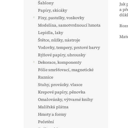
Šablony
Jak 
a př
Papíry, skicáky
důkl
Fixy, pastelky, voskovky
Modelína, samotvrdnoucí hmota
Rozm
Lepidla, laky
Mate
Štětce, nůžky, nástroje
Vodovky, tempery, prstové barvy
Rýžové papíry, ubrousky
Dekorace, komponenty
Fólie smršťovací, magnetické
Raznice
Stuhy, provázky. vlasce
Krepové papíry, pěnovka
Omalovánky, výtvarné knihy
Malířská plátna
Hmoty a formy
Pečetění