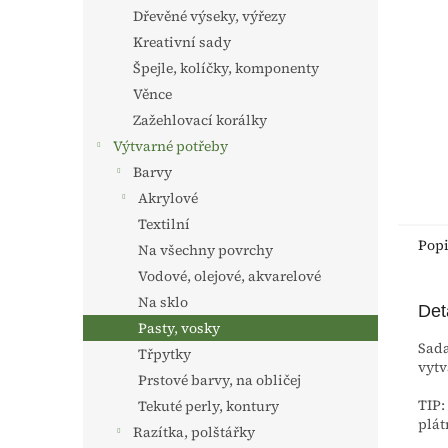
n
Dřevěné výseky, výřezy
e
Kreativní sady
l
Špejle, kolíčky, komponenty
Věnce
Zažehlovací korálky
Výtvarné potřeby
Barvy
Akrylové
Textilní
Pop
Na všechny povrchy
Vodové, olejové, akvarelové
Na sklo
Det
Pasty, vosky
Sada
Třpytky
vytv
Prstové barvy, na obličej
TIP:
Tekuté perly, kontury
plát
Razítka, polštářky