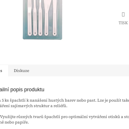
TISK
is
Diskuze
ailní popis produktu
 5 ks špachtlí k nanášení hustých barev nebo past. Lze je použít tak
áření zajímavých struktur a reliéfů.
 Využijte různých tvarů špachtlí pro optimální vytváření otisků a st
ně nebo papíře.