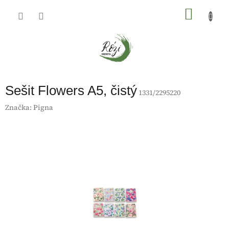
Přejít
na
NÁKU
obsah
KOŠÍK
Sešit Flowers A5, čistý
1331/2295220
Značka:
Pigna