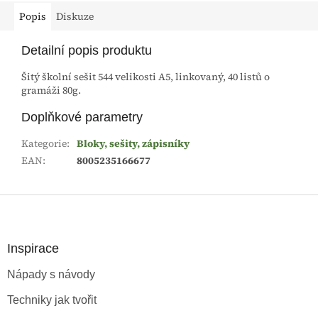
Popis
Diskuze
Detailní popis produktu
Šitý školní sešit 544 velikosti A5, linkovaný, 40 listů o
gramáži 80g.
Doplňkové parametry
Kategorie
:
Bloky, sešity, zápisníky
EAN
:
8005235166677
Z
á
p
a
Inspirace
t
Nápady s návody
í
Techniky jak tvořit