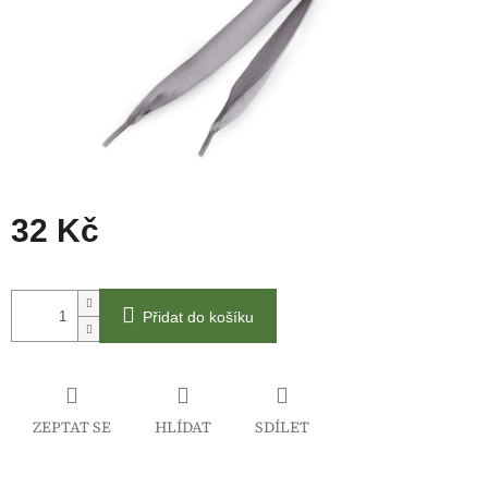
32 Kč
Měrná
cena:
Přidat do košíku
ZEPTAT SE
HLÍDAT
SDÍLET