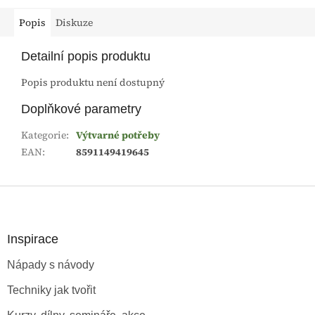
Popis
Diskuze
Detailní popis produktu
Popis produktu není dostupný
Doplňkové parametry
Kategorie
:
Výtvarné potřeby
EAN
:
8591149419645
Z
á
p
a
Inspirace
t
Nápady s návody
í
Techniky jak tvořit