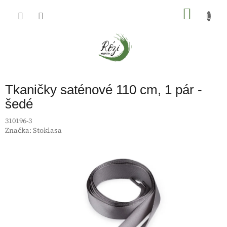
Přejít
na
NÁKU
obsah
KOŠÍK
Tkaničky saténové 110 cm, 1 pár -
šedé
310196-3
Značka:
Stoklasa