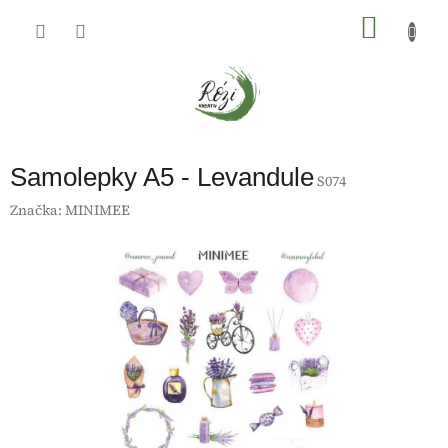
Přejít
na
NÁKU
obsah
KOŠÍK
Samolepky A5 - Levandule
S074
Značka:
MINIMEE