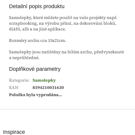
Detailní popis produktu
Samolepky, které můžete použít na vaše projekty např.
scrapbooking, na výrobu přání, na dekorování bloků,
diářů, alb a na jiné aplikace.
Rozměry archu cca 15x21cm.
Samolepky jsou natištěny na bílém archu, předvyseknuté
a neprůhledné.
Doplňkové parametry
Kategorie
:
Samolepky
EAN
:
8594210031630
Položka byla vyprodána…
Z
á
p
a
Inspirace