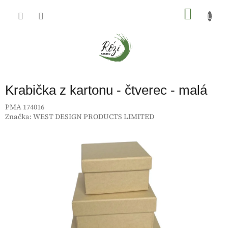
Přejít
na
NÁKU
obsah
KOŠÍK
Krabička z kartonu - čtverec - malá
PMA 174016
Značka:
WEST DESIGN PRODUCTS LIMITED