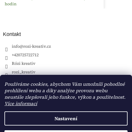
hodin
Kontakt
info
@
rozi-kreativ.cz
+420725722712
Rózi kreativ
rozi_kreativ
Používáme cookies, abychom Vám umožnili pohodlné
prohlížení webu a díky analýze provozu webu
neustále zlepšovali jeho funkce, výkon a použitelnost.
Více informací
Nastavení
Vytvořil Shoptet