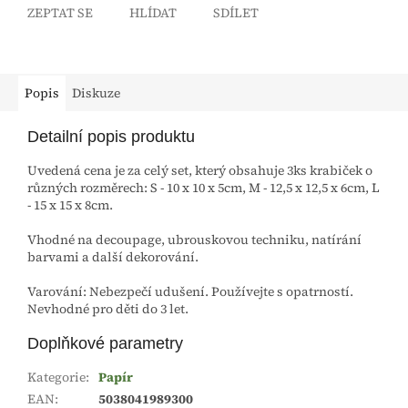
ZEPTAT SE
HLÍDAT
SDÍLET
Popis
Diskuze
Detailní popis produktu
Uvedená cena je za celý set, který obsahuje 3ks krabiček o
různých rozměrech: S - 10 x 10 x 5cm, M - 12,5 x 12,5 x 6cm, L
- 15 x 15 x 8cm.
Vhodné na decoupage, ubrouskovou techniku, natírání
barvami a další dekorování.
Varování: Nebezpečí udušení. Používejte s opatrností.
Nevhodné pro děti do 3 let.
Doplňkové parametry
Kategorie
:
Papír
EAN
:
5038041989300