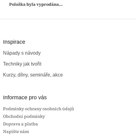
Položka byla vyprodána…
Z
á
p
a
Inspirace
t
Nápady s návody
í
Techniky jak tvořit
Kurzy, dílny, semináře, akce
Informace pro vás
Podmínky ochrany osobních údajů
Obchodní podmínky
Doprava a platba
Napište nám