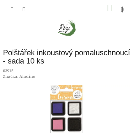
Přejít
na
NÁKU
obsah
KOŠÍK
Polštářek inkoustový pomaluschnoucí
- sada 10 ks
03915
Značka:
Aladine