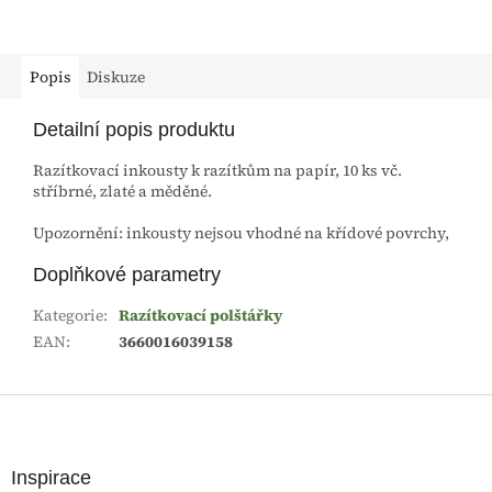
Popis
Diskuze
Detailní popis produktu
Razítkovací inkousty k razítkům na papír, 10 ks vč.
stříbrné, zlaté a měděné.
Upozornění: inkousty nejsou vhodné na křídové povrchy,
Doplňkové parametry
Kategorie
:
Razítkovací polštářky
EAN
:
3660016039158
Z
á
p
a
Inspirace