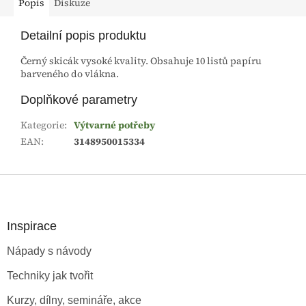
Popis
Diskuze
Detailní popis produktu
Černý skicák vysoké kvality. Obsahuje 10 listů papíru
barveného do vlákna.
Doplňkové parametry
Kategorie
:
Výtvarné potřeby
EAN
:
3148950015334
Z
á
p
a
Inspirace
t
Nápady s návody
í
Techniky jak tvořit
Kurzy, dílny, semináře, akce