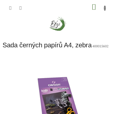
Přejít
na
NÁKU
obsah
KOŠÍK
Sada černých papírů A4, zebra
400015602