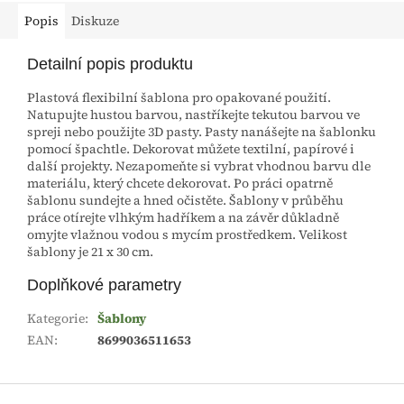
Popis
Diskuze
Detailní popis produktu
Plastová flexibilní šablona pro opakované použití.
Natupujte hustou barvou, nastříkejte tekutou barvou ve
spreji nebo použijte 3D pasty. Pasty nanášejte na šablonku
pomocí špachtle. Dekorovat můžete textilní, papírové i
další projekty. Nezapomeňte si vybrat vhodnou barvu dle
materiálu, který chcete dekorovat. Po práci opatrně
šablonu sundejte a hned očistěte. Šablony v průběhu
práce otírejte vlhkým hadříkem a na závěr důkladně
omyjte vlažnou vodou s mycím prostředkem. Velikost
šablony je 21 x 30 cm.
Doplňkové parametry
Kategorie
:
Šablony
EAN
:
8699036511653
Z