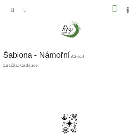
Přejít
na
NÁKU
obsah
KOŠÍK
Šablona - Námořní
AS-514
Značka:
Cadence