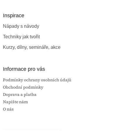
á
p
a
Inspirace
t
Nápady s návody
í
Techniky jak tvořit
Kurzy, dílny, semináře, akce
Informace pro vás
Podmínky ochrany osobních údajů
Obchodní podmínky
Doprava a platba
Napište nám
O nás