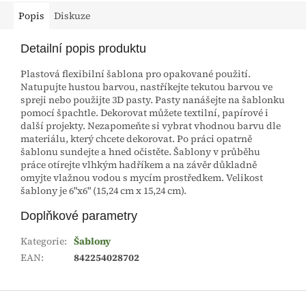
Popis
Diskuze
Detailní popis produktu
Plastová flexibilní šablona pro opakované použití.
Natupujte hustou barvou, nastříkejte tekutou barvou ve
spreji nebo použijte 3D pasty. Pasty nanášejte na šablonku
pomocí špachtle. Dekorovat můžete textilní, papírové i
další projekty. Nezapomeňte si vybrat vhodnou barvu dle
materiálu, který chcete dekorovat. Po práci opatrně
šablonu sundejte a hned očistěte. Šablony v průběhu
práce otírejte vlhkým hadříkem a na závěr důkladně
omyjte vlažnou vodou s mycím prostředkem. Velikost
šablony je 6"x6" (15,24 cm x 15,24 cm).
Doplňkové parametry
Kategorie
:
Šablony
EAN
:
842254028702
Z