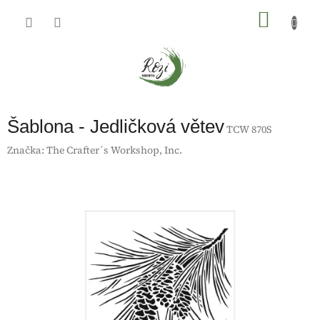
Přejít
na
NÁKU
obsah
KOŠÍK
Šablona - Jedličková větev
TCW 870S
Značka:
The Crafter´s Workshop, Inc.