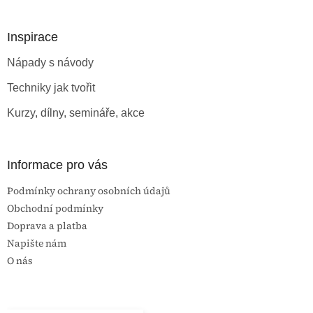
á
p
a
Inspirace
t
Nápady s návody
í
Techniky jak tvořit
Kurzy, dílny, semináře, akce
Informace pro vás
Podmínky ochrany osobních údajů
Obchodní podmínky
Doprava a platba
Napište nám
O nás