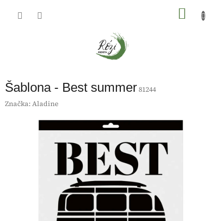
Přejít
na
NÁKU
obsah
KOŠÍK
Šablona - Best summer
81244
Značka:
Aladine