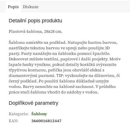
Popis
Diskuze
Detailní popis produktu
Plastová šablona, 28x28 cm.
Šablonu umístěte na podklad. Natupujte hustou barvou,
nastříkejte tekutou barvou ve spreji nebo použijte 3D
pasty. Pasty nanášejte na šablonku pomocí špachtle.
Dekorovat můžete textilní, papírové i další projekty. Motiv
lapače hezky vynikne, pokud detaily korálků zvýrazníte
třpytivou konturou, peříčka jsou obzvlášť efekní s
diamantovými pastami. TIP: vyzkoušejte na džínovinu, či
černý podklad. Po použití šablonu důkladně umyjte
vodou. Barvy nenechte na šabloně zachnout. V průběhu
práce stačí šablonu vhodit do nádoby s vodou.
Doplňkové parametry
Kategorie
:
Šablony
EAN
:
3660016812447