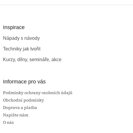
Z
á
p
a
Inspirace
t
Nápady s návody
í
Techniky jak tvořit
Kurzy, dílny, semináře, akce
Informace pro vás
Podmínky ochrany osobních údajů
Obchodní podmínky
Doprava a platba
Napište nám
O nás