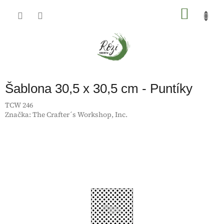
Přejít
na
NÁKU
obsah
KOŠÍK
Šablona 30,5 x 30,5 cm - Puntíky
TCW 246
Značka:
The Crafter´s Workshop, Inc.