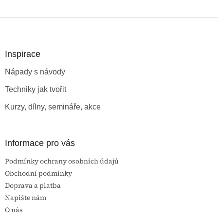
Z
á
p
a
Inspirace
t
Nápady s návody
í
Techniky jak tvořit
Kurzy, dílny, semináře, akce
Informace pro vás
Podmínky ochrany osobních údajů
Obchodní podmínky
Doprava a platba
Napište nám
O nás