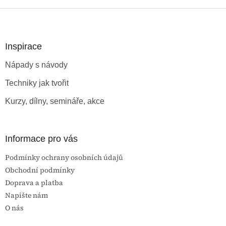
Z
á
p
a
Inspirace
t
Nápady s návody
í
Techniky jak tvořit
Kurzy, dílny, semináře, akce
Informace pro vás
Podmínky ochrany osobních údajů
Obchodní podmínky
Doprava a platba
Napište nám
O nás