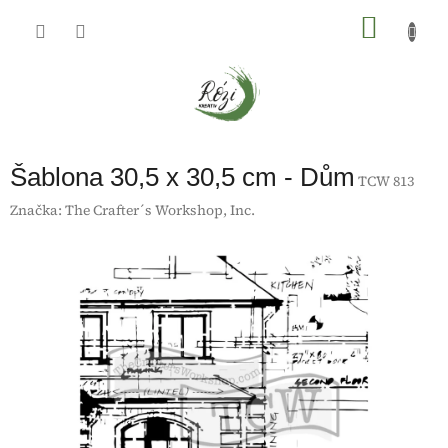
Přejít
na
NÁKU
obsah
KOŠÍK
Šablona 30,5 x 30,5 cm - Dům
TCW 813
Značka:
The Crafter´s Workshop, Inc.