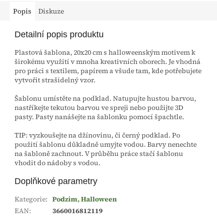
Popis
Diskuze
Detailní popis produktu
Plastová šablona, 20x20 cm s halloweenským motivem k
širokému využití v mnoha kreativních oborech. Je vhodná
pro práci s textilem, papírem a všude tam, kde potřebujete
vytvořit strašidelný vzor.
Šablonu umístěte na podklad. Natupujte hustou barvou,
nastříkejte tekutou barvou ve spreji nebo použijte 3D
pasty. Pasty nanášejte na šablonku pomocí špachtle.
TIP: vyzkoušejte na džínovinu, či černý podklad. Po
použití šablonu důkladně umyjte vodou. Barvy nenechte
na šabloně zachnout. V průběhu práce stačí šablonu
vhodit do nádoby s vodou.
Doplňkové parametry
Kategorie
:
Podzim, Halloween
EAN
:
3660016812119