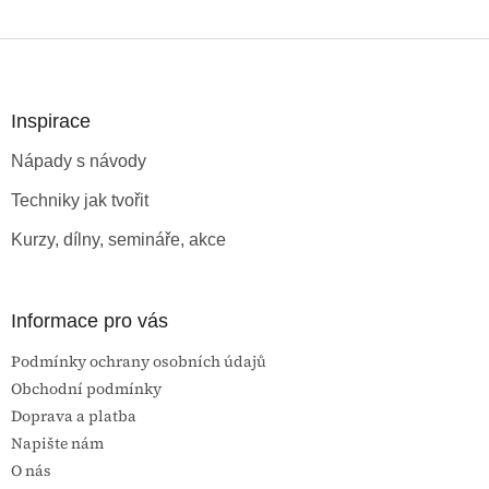
Z
á
p
a
Inspirace
t
Nápady s návody
í
Techniky jak tvořit
Kurzy, dílny, semináře, akce
Informace pro vás
Podmínky ochrany osobních údajů
Obchodní podmínky
Doprava a platba
Napište nám
O nás