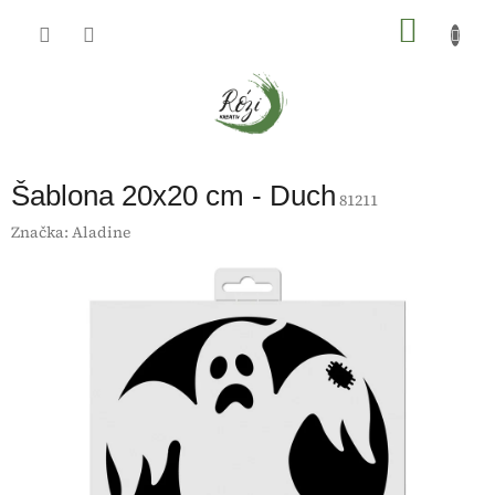
Přejít
na
NÁKU
obsah
KOŠÍK
Šablona 20x20 cm - Duch
81211
Značka:
Aladine