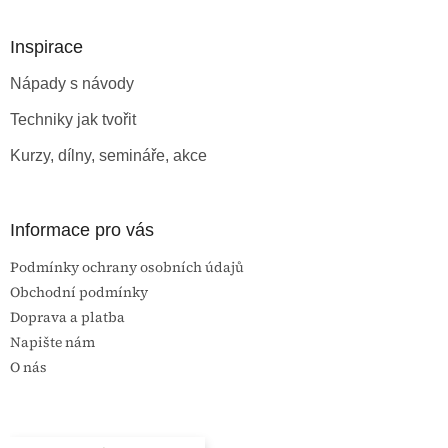
á
p
a
Inspirace
t
Nápady s návody
í
Techniky jak tvořit
Kurzy, dílny, semináře, akce
Informace pro vás
Podmínky ochrany osobních údajů
Obchodní podmínky
Doprava a platba
Napište nám
O nás