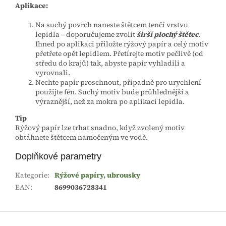
Aplikace:
Na suchý povrch naneste štětcem tenčí vrstvu
lepidla – doporučujeme zvolit
širší plochý štětec
.
Ihned po aplikaci přiložte rýžový papír a celý motiv
přetřete opět lepidlem. Přetírejte motiv pečlivě (od
středu do krajů) tak, abyste papír vyhladili a
vyrovnali.
Nechte papír proschnout, případně pro urychlení
použijte fén. Suchý motiv bude průhlednější a
výraznější, než za mokra po aplikaci lepidla.
Tip
Rýžový papír lze trhat snadno, když zvolený motiv
obtáhnete štětcem namočeným ve vodě.
Doplňkové parametry
Kategorie
:
Rýžové papíry, ubrousky
EAN
:
8699036728341
Z