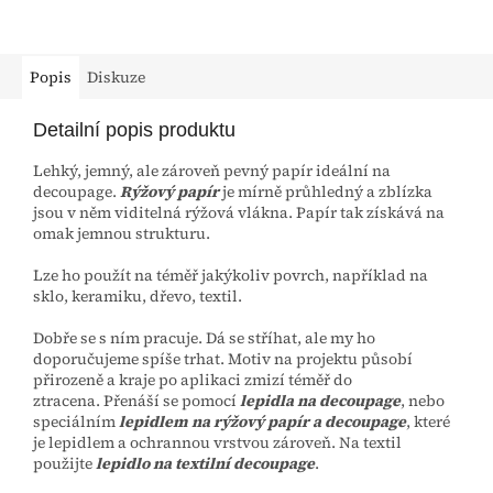
Popis
Diskuze
Detailní popis produktu
Lehký, jemný, ale zároveň pevný papír ideální na
decoupage.
Rýžový papír
je mírně průhledný a zblízka
jsou v něm viditelná rýžová vlákna. Papír tak získává na
omak jemnou strukturu.
Lze ho použít na téměř jakýkoliv povrch, například na
sklo, keramiku, dřevo, textil.
Dobře se s ním pracuje. Dá se stříhat, ale my ho
doporučujeme spíše trhat. Motiv na projektu působí
přirozeně a kraje po aplikaci zmizí téměř do
ztracena.
Přenáší se pomocí
lepidla na decoupage
, nebo
speciálním
lepidlem na rýžový papír a decoupage
, které
je lepidlem a ochrannou vrstvou zároveň. Na textil
použijte
lepidlo na textilní decoupage
.