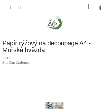
Přejít
na
NÁKU
obsah
KOŠÍK
Papír rýžový na decoupage A4 -
Mořská hvězda
R141
Značka:
Cadence