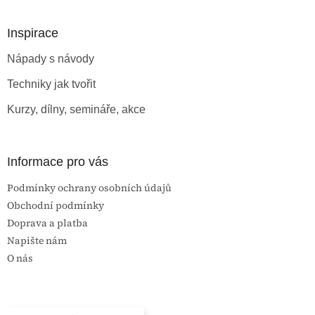
á
p
a
Inspirace
t
Nápady s návody
í
Techniky jak tvořit
Kurzy, dílny, semináře, akce
Informace pro vás
Podmínky ochrany osobních údajů
Obchodní podmínky
Doprava a platba
Napište nám
O nás