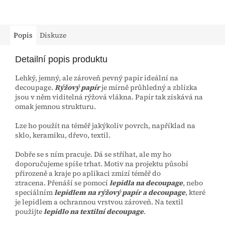
Popis
Diskuze
Detailní popis produktu
Lehký, jemný, ale zároveň pevný papír ideální na
decoupage.
Rýžový papír
je mírně průhledný a zblízka
jsou v něm viditelná rýžová vlákna. Papír tak získává na
omak jemnou strukturu.
Lze ho použít na téměř jakýkoliv povrch, například na
sklo, keramiku, dřevo, textil.
Dobře se s ním pracuje. Dá se stříhat, ale my ho
doporučujeme spíše trhat. Motiv na projektu působí
přirozeně a kraje po aplikaci zmizí téměř do
ztracena.
Přenáší se pomocí
lepidla na decoupage
, nebo
speciálním
lepidlem na rýžový papír a decoupage
, které
je lepidlem a ochrannou vrstvou zároveň. Na textil
použijte
lepidlo na textilní decoupage
.