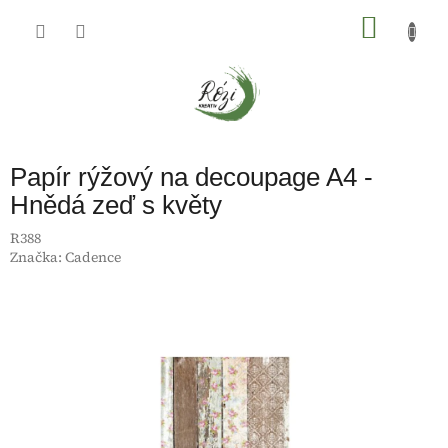
Přejít
na
NÁKU
obsah
KOŠÍK
Papír rýžový na decoupage A4 -
Hnědá zeď s květy
R388
Značka:
Cadence