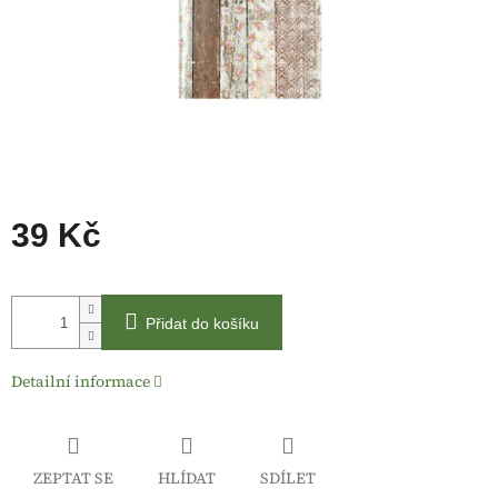
39 Kč
Měrná
cena:
Přidat do košíku
Detailní informace
ZEPTAT SE
HLÍDAT
SDÍLET