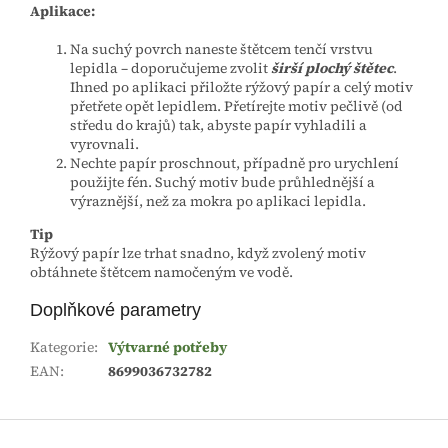
Aplikace:
Na suchý povrch naneste štětcem tenčí vrstvu
lepidla – doporučujeme zvolit
širší plochý štětec
.
Ihned po aplikaci přiložte rýžový papír a celý motiv
přetřete opět lepidlem. Přetírejte motiv pečlivě (od
středu do krajů) tak, abyste papír vyhladili a
vyrovnali.
Nechte papír proschnout, případně pro urychlení
použijte fén. Suchý motiv bude průhlednější a
výraznější, než za mokra po aplikaci lepidla.
Tip
Rýžový papír lze trhat snadno, když zvolený motiv
obtáhnete štětcem namočeným ve vodě.
Doplňkové parametry
Kategorie
:
Výtvarné potřeby
EAN
:
8699036732782
Z