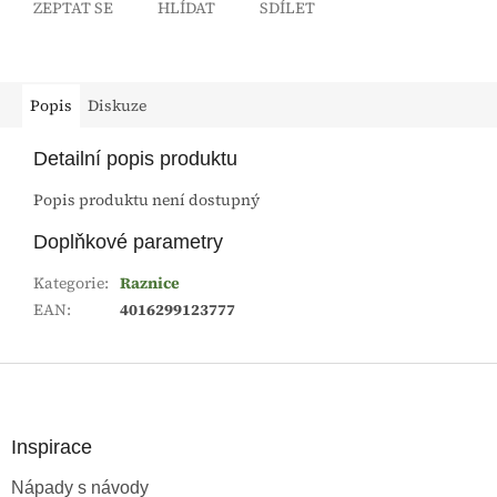
ZEPTAT SE
HLÍDAT
SDÍLET
Popis
Diskuze
Detailní popis produktu
Popis produktu není dostupný
Doplňkové parametry
Kategorie
:
Raznice
EAN
:
4016299123777
Z
á
p
a
Inspirace
t
Nápady s návody
í