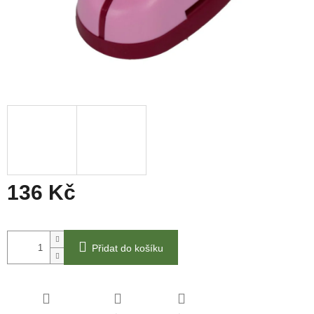
136 Kč
Měrná
cena:
Přidat do košíku