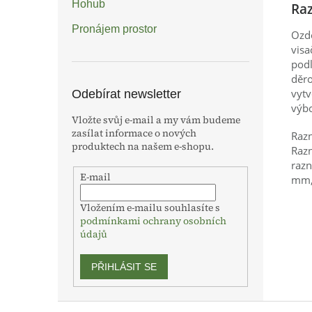
Hohub
Raz
Pronájem prostor
Ozdo
visa
podl
děro
vytv
Odebírat newsletter
výbo
Vložte svůj e-mail a my vám budeme
zasílat informace o nových
Razn
produktech na našem e-shopu.
Razn
razn
E-mail
mm, 
Vložením e-mailu souhlasíte s
podmínkami ochrany osobních
údajů
PŘIHLÁSIT SE
Z