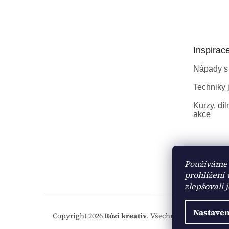
á
p
a
t
Inspirac
í
Nápady s
Techniky j
Kurzy, díl
akce
Používáme 
prohlížení
zlepšovali 
Nastaven
Copyright 2026
Rózi kreativ
. Všechna práva vyhraze