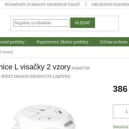
PODMÍNKY OCHRANY OSOBNÍCH ÚDAJŮ
OBCHODNÍ PODMÍ
HLEDAT
arné potřeby
Papírnictví, školní potřeby
Učíme se hrou
2 vzory
ice L visačky 2 vzory
203687750
:
WEST DESIGN PRODUCTS LIMITED
386
Měrná
cena:
Detailní