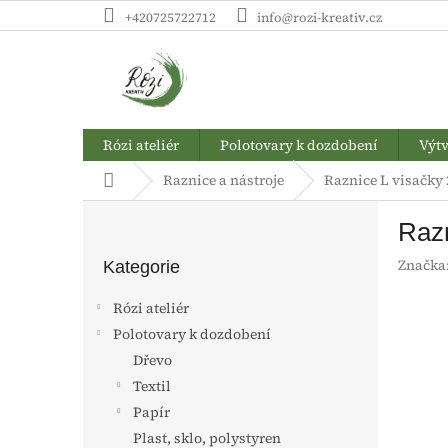
Přejít
+420725722712
info@rozi-kreativ.cz
na
obsah
Rózi ateliér
Polotovary k dozdobení
Výtv
Domů
Raznice a nástroje
Raznice L visačky 
P
Razn
o
Přeskočit
s
Značka
kategorie
Kategorie
t
r
Rózi ateliér
a
Polotovary k dozdobení
n
Dřevo
n
í
Textil
p
Papír
a
Plast, sklo, polystyren