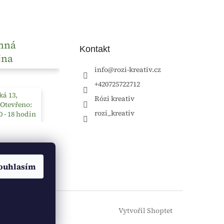
nná
Kontakt
jna
info
@
rozi-kreativ.cz
+420725722712
á 13,
Rózi kreativ
 Otevřeno:
rozi_kreativ
0 - 18 hodin
ouhlasím
Vytvořil Shoptet