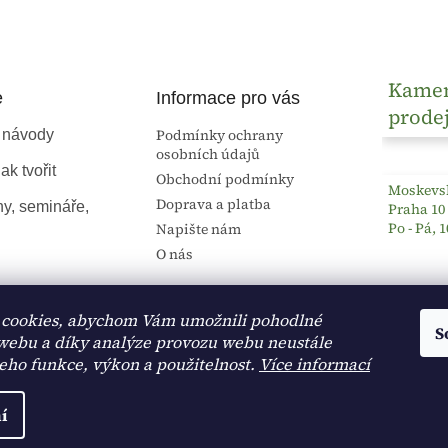
Kame
e
Informace pro vás
prode
Podmínky ochrany
 návody
osobních údajů
ak tvořit
Obchodní podmínky
Moskevsk
Doprava a platba
ny, semináře,
Praha 10
Po - Pá, 1
Napište nám
O nás
cookies, abychom Vám umožnili pohodlné
S
 webu a díky analýze provozu webu neustále
jeho funkce, výkon a použitelnost.
Více informací
í
na.