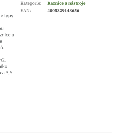
Kategorie
:
Raznice a nástroje
EAN
:
4005329143656
né typy
pu
znice a
je
ů.
m2.
niku
cca 3,5