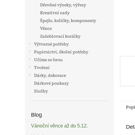
n
Dřevěné výseky, výřezy
e
Kreativní sady
l
Špejle, kolíčky, komponenty
Věnce
Zažehlovací korálky
Výtvarné potřeby
Papírnictví, školní potřeby
Učíme se hrou
Tvoření
Dárky, dekorace
Dárkové poukazy
Služby
Pop
Blog
Vánoční věnce až do 5.12.
Det