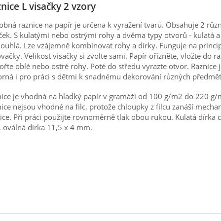
nice L visačky 2 vzory
bná raznice na papír je určena k vyražení tvarů. Obsahuje 2 růz
ček. S kulatými nebo ostrými rohy a dvěma typy otvorů - kulatá a
ouhlá. Lze vzájemně kombinovat rohy a dírky. Funguje na princi
vačky. Velikost visačky si zvolte sami. Papír ořízněte, vložte do ra
ořte oblé nebo ostré rohy. Poté do středu vyrazte otvor. Raznice 
rná i pro práci s dětmi k snadnému dekorování různých předmět
ice je vhodná na hladký papír v gramáži od 100 g/m2 do 220 g/
ice nejsou vhodné na filc, protože chloupky z filcu zanáší mecha
ice. Při práci použijte rovnoměrně tlak obou rukou. Kulatá dírka 
oválná dírka 11,5 x 4 mm.